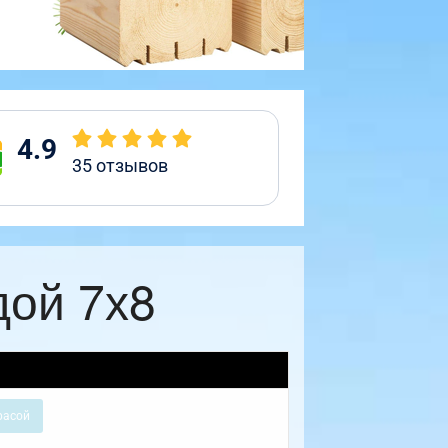
4.9
35
отзывов
дой 7х8
расой