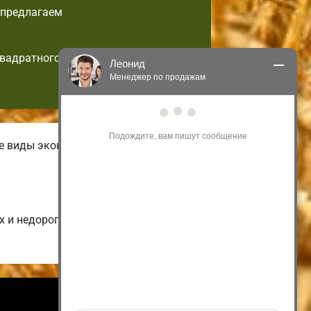
 предлагаем
квадратного
Леонид
Менеджер по продажам
Здравствуйте! Я могу 
проконсультировать Вас по нашим 
акциям и проектам.
ые виды экономных малогабаритных
Только что
х и недорогих до больших
Информация