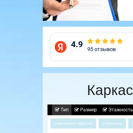
4.9
95
отзывов
Каркас
Тип
Размер
Этажность
с маленькой террасой
с балконом