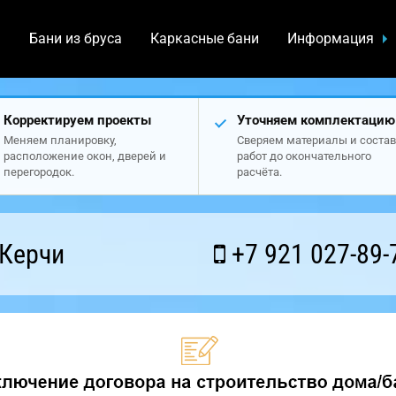
а
Бани из бруса
Каркасные бани
Информация
Корректируем проекты
Уточняем комплектацию
Меняем планировку,
Сверяем материалы и состав
расположение окон, дверей и
работ до окончательного
перегородок.
расчёта.
 Керчи
+7 921 027-89-