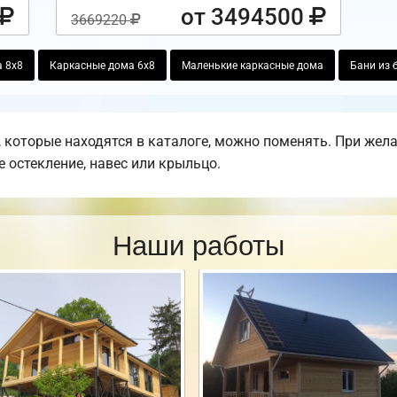
от 3494500
3669220
 8х8
Каркасные дома 6х8
Маленькие каркасные дома
Бани из 
 которые находятся в каталоге, можно поменять. При жел
е остекление, навес или крыльцо.
Наши работы