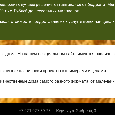
едложить лучшее решение, отталкиваясь от бюджета. Мы
00 тыс. Рублей до нескольких миллионов.
изкая стоимость предоставляемых услуг и конечная цена 
ые дома. На нашем официальном сайте имеются различн
сические планировки проектов с примерами и ценами.
качественные дома самого разного формата: от маленьки
+7 921 027-89-78; г. Керчь, ул. Зябрева, 3