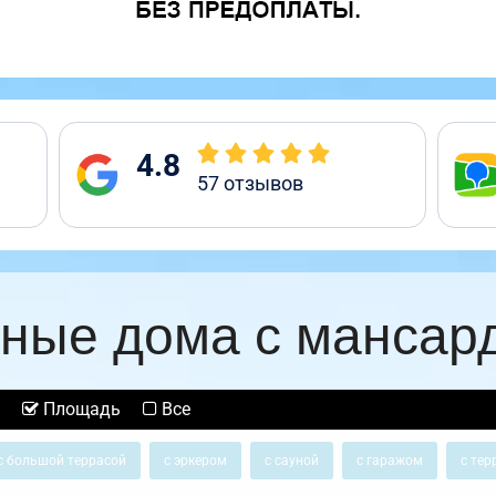
4.8
57
отзывов
ные дома с мансар
Площадь
Все
с большой террасой
с эркером
с сауной
с гаражом
с тер