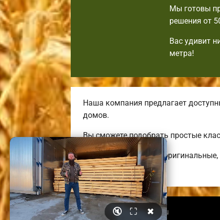
Мы готовы пр
решения от 5
Вас удивит н
метра!
Наша компания предлагает доступн
домов.
Вы сможете подобрать простые клас
Строим комфортные, оригинальные, 
коттеджей.
🔇
⛶
✖
© 2026 kerchbrusdoma.ru