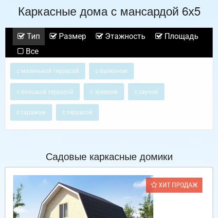
Каркасные дома с мансардой 6х5
Тип
Размер
Этажность
Площадь
Все
с маленькой террасой
с балконом
с большой террасой
с эркером
с сауной
с гаражом
с террасой
Садовые каркасные домики
ХИТ ПРОДАЖ