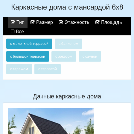
Каркасные дома с мансардой 6х8
Тип
Размер
Этажность
Площадь
Все
с маленькой террасой
с балконом
с большой террасой
с эркером
с сауной
с гаражом
с террасой
Дачные каркасные дома