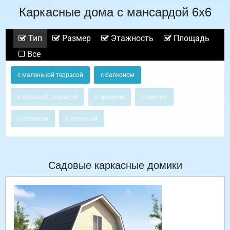
Каркасные дома с мансардой 6х6
Тип
Размер
Этажность
Площадь
Все
с маленькой террасой
с балконом
с большой террасой
с эркером
с сауной
с гаражом
с террасой
Садовые каркасные домики