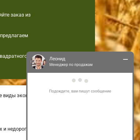
йте заказ из
 предлагаем
квадратного
Леонид
Менеджер по продажам
Здравствуйте! Я могу 
проконсультировать Вас по нашим 
акциям и проектам.
ые виды экономных малогабаритных
Только что
х и недорогих до больших