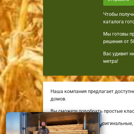
Чтобы получи
каталога гот
Мы готовы пр
решения от 5
Вас удивит н
метра!
Наша компания предлагает доступн
домов.
Вы сможете подобрать простые клас
Строим комфортные, оригинальные, 
коттеджей.