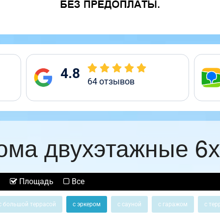
4.8
64
отзывов
ома двухэтажные 6х
Площадь
Все
с большой террасой
с эркером
с сауной
с гаражом
с тер