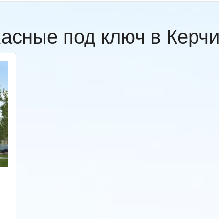
касные под ключ в Керч
и