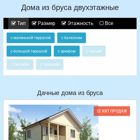
Дома из бруса двухэтажные
Тип
Размер
Этажность
Все
с маленькой террасой
с балконом
с большой террасой
с эркером
с сауной
с гаражом
с террасой
Дачные дома из бруса
ХИТ ПРОДАЖ