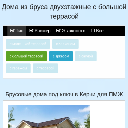
Дома из бруса двухэтажные с большой
террасой
Тип
Размер
Этажность
Все
с маленькой террасой
с балконом
с большой террасой
с эркером
с сауной
с гаражом
с террасой
Брусовые дома под ключ в Керчи для ПМЖ