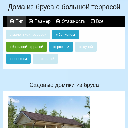
Дома из бруса с большой террасой
Тип
Размер
Этажность
Все
с маленькой террасой
с балконом
с большой террасой
с эркером
с сауной
с гаражом
с террасой
Садовые домики из бруса