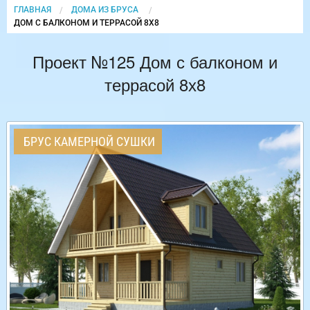
ГЛАВНАЯ
ДОМА ИЗ БРУСА
CURRENT:
ДОМ С БАЛКОНОМ И ТЕРРАСОЙ 8Х8
Проект №125 Дом с балконом и
террасой 8х8
БРУС КАМЕРНОЙ СУШКИ