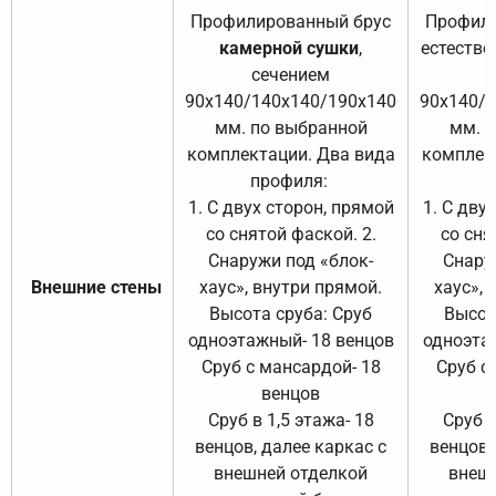
Профилированный брус
Профили
камерной сушки
,
естестве
сечением
с
90х140/140х140/190х140
90х140/
мм. по выбранной
мм. 
комплектации. Два вида
комплек
профиля:
п
1. С двух сторон, прямой
1. С дву
со снятой фаской. 2.
со сня
Снаружи под «блок-
Снару
Внешние стены
хаус», внутри прямой.
хаус», 
Высота сруба: Сруб
Высот
одноэтажный- 18 венцов
одноэта
Сруб с мансардой- 18
Сруб с
венцов
Сруб в 1,5 этажа- 18
Сруб в
венцов, далее каркас с
венцов,
внешней отделкой
внеш