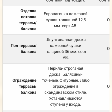
болтами под усадку.
болтам
Отделка
Евровагонка камерной
потолка
сушки толщиной 12,5
От
террасы/
мм. сорт АВ.
балкона
Шпунтованная доска
Пол террасы/
камерной сушки
От
балкона
толщиной 36 мм. сорт
АВ.
Перила- строганая
доска. Балясины-
Ограждение
точеные, фигурные. Либо
террасы/
ограждение в
От
балкона
скандинавском стиле.
Устанавливаются
ступени у входа.