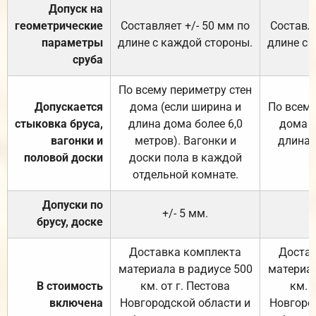
Допуск на
геометрические
Составляет +/- 50 мм по
Составля
параметры
длине с каждой стороны.
длине с 
сруба
По всему периметру стен
Допускается
дома (если ширина и
По всему
стыковка бруса,
длина дома более 6,0
дома (
вагонки и
метров). Вагонки и
длина 
половой доски
доски пола в каждой
отдельной комнате.
Допуски по
+/- 5 мм.
брусу, доске
Доставка комплекта
Достав
материала в радиусе 500
материал
В стоимость
км. от г. Пестова
км. 
включена
Новгородской области и
Новгоро