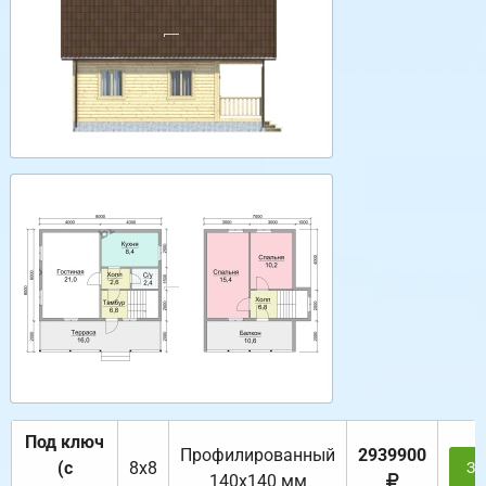
Под ключ
Профилированный
2939900
(с
8х8
За
140х140 мм