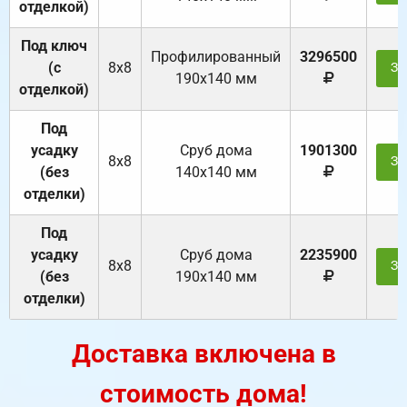
отделкой)
Под ключ
Профилированный
3296500
(с
8х8
За
190х140 мм
отделкой)
Под
усадку
Cруб дома
1901300
8х8
За
(без
140х140 мм
отделки)
Под
усадку
Cруб дома
2235900
8х8
За
(без
190х140 мм
отделки)
Доставка включена в
стоимость дома!