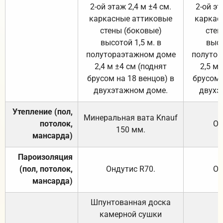
2-ой этаж 2,4 м ±4 см.
2-ой эт
каркасные аттиковые
каркас
стены (боковые)
стен
высотой 1,5 м. в
высо
полутораэтажном доме
полутор
2,4 м ±4 см (поднят
2,5 м 
брусом на 18 венцов) в
брусом 
двухэтажном доме.
двухэ
Утепление (пол,
Минеральная вата
Knauf
потолок,
От
150
мм.
мансарда)
Пароизоляция
(пол, потолок,
Ондутис
R70
.
От
мансарда)
Шпунтованная доска
камерной сушки