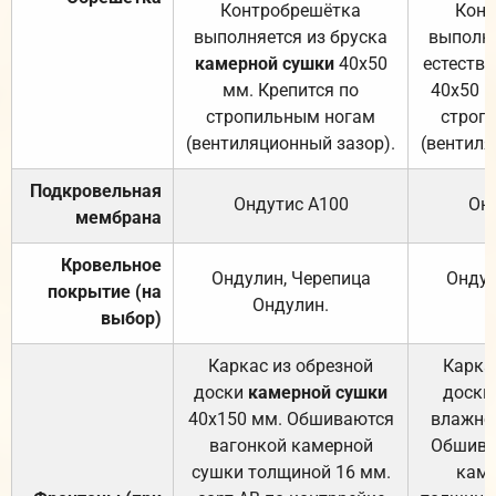
Контробрешётка
Конт
выполняется из бруска
выполня
камерной сушки
40х50
естеств
мм. Крепится по
40х50 м
стропильным ногам
строп
(вентиляционный зазор).
(вентиля
Подкровельная
Ондутис А100
Он
мембрана
Кровельное
Ондулин, Черепица
Ондул
покрытие (на
Ондулин.
выбор)
Каркас из обрезной
Карка
доски
камерной сушки
доски
40х150 мм. Обшиваются
влажно
вагонкой камерной
Обшива
сушки толщиной 16 мм.
каме