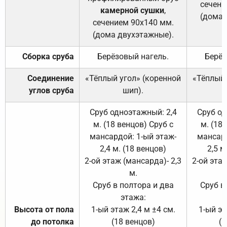
сечени
камерной сушки
,
(дома 
сечением 90х140 мм.
(дома двухэтажные).
Сборка сруба
Берёзовый нагель.
Берёз
Соединение
«Тёплый угол» (коренной
«Тёплый 
углов сруба
шип).
Сруб одноэтажный: 2,4
Сруб од
м. (18 венцов) Сруб с
м. (18
мансардой: 1-ый этаж-
мансард
2,4 м. (18 венцов)
2,5 м
2-ой этаж (мансарда)- 2,3
2-ой этаж
м.
Сруб в полтора и два
Сруб в
этажа:
Высота от пола
1-ый этаж 2,4 м ±4 см.
1-ый эт
до потолка
(18 венцов)
(1