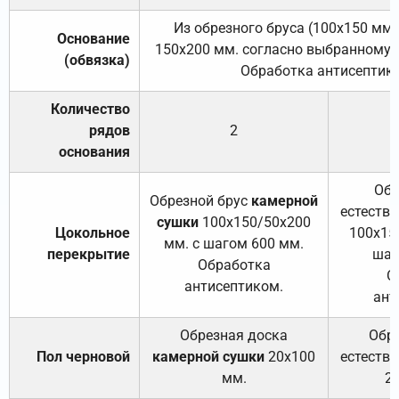
Из обрезного бруса (100х150 мм.
Основание
150х200 мм. согласно выбранному с
(обвязка)
Обработка антисептик
Количество
рядов
2
основания
Обр
Обрезной брус
камерной
естеств
сушки
100х150/50х200
Цокольное
100х15
мм. с шагом 600 мм.
перекрытие
шаг
Обработка
О
антисептиком.
ант
Обрезная доска
Обр
Пол черновой
камерной сушки
20х100
естеств
мм.
2