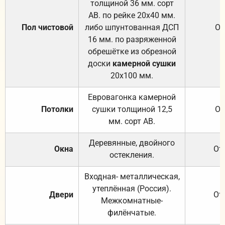
толщиной 36 мм. сорт
АВ. по рейке 20х40 мм.
Пол чистовой
либо шпунтованная ДСП
От
16 мм. по разряженной
обрешётке из обрезной
доски
камерной сушки
20х100 мм.
Евровагонка камерной
Потолки
сушки толщиной 12,5
От
мм. сорт АВ.
Деревянные, двойного
Окна
От
остекления.
Входная- металлическая,
утеплённая (Россия).
Двери
От
Межкомнатные-
филёнчатые.