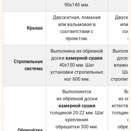
90х140 мм.
Двускатная, ломаная
Двуска
или вальмовая в
или 
Крыша
соответствии с
соо
проектом.
п
Выполнена из обрезной
Выполне
доски
камерной сушки
доски
Стропильная
40х150 мм. Шаг
влажно
система
установки стропильных
Шаг
ног 600 мм.
стропиль
Выполняется
Вы
из обрезной доски
из об
камерной сушки
естеств
толщиной 20-22 мм. Шаг
толщино
крепления
к
обрешетки 300 мм.
обреш
Обрешётка