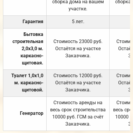
сборка дома на вашем
сборка
участке.
Гарантия
5 лет.
Бытовка
строительная
Стоимость 23000 руб.
Стоимо
2,0х3,0 м.
Остаётся на участке
Остаёт
каркасно-
Заказчика.
З
щитовая.
Туалет 1,0х1,0
Стоимость 12000 руб.
Стоимо
м. каркасно-
Остаётся на участке
Остаёт
щитовой.
Заказчика.
З
Стоимость аренды на
Стоимо
весь срок строительства
весь сро
Генератор
10000 руб. ГСМ за счёт
10000 р
Заказчика.
З