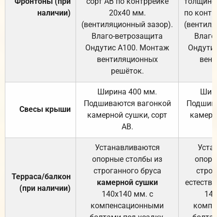
Фронтоны (при
сорт АВ по контррейке
толщиной
наличии)
20х40 мм.
по контр
(вентиляционный зазор).
(вентиля
Влаго-ветрозащита
Влаго
Ондутис А100. Монтаж
Ондути
вентиляционных
вент
решёток.
Ширина 400 мм.
Шир
Подшиваются вагонкой
Подшива
Свесы крыши
камерной сушки, сорт
камерн
АВ.
Устанавливаются
Уста
опорные столбы из
опорн
строганного бруса
строг
Терраса/балкон
камерной сушки
естеств
(при наличии)
140х140 мм. с
140
компенсационными
компе