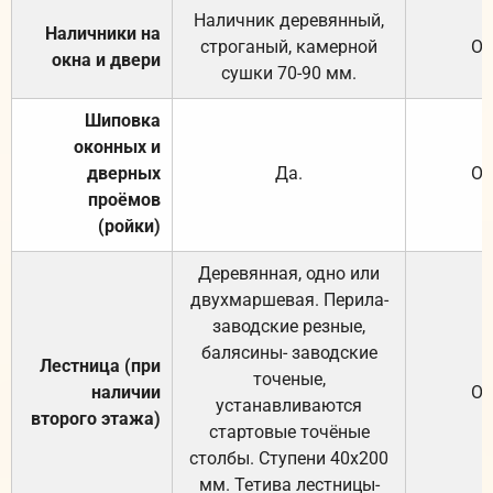
Наличник деревянный,
Наличники на
строганый, камерной
От
окна и двери
сушки 70-90 мм.
Шиповка
оконных и
дверных
Да.
От
проёмов
(ройки)
Деревянная, одно или
двухмаршевая. Перила-
заводские резные,
балясины- заводские
Лестница (при
точеные,
наличии
От
устанавливаются
второго этажа)
стартовые точёные
столбы. Ступени 40х200
мм. Тетива лестницы-