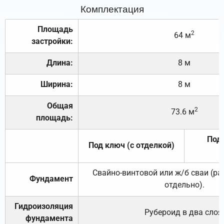
Комплектация
Площадь
2
64 м
застройки:
Длина:
8 м
Ширина:
8 м
Общая
2
73.6 м
площадь:
Под 
Под ключ (с отделкой)
Свайно-винтовой или ж/б сваи (р
Фундамент
отдельно).
Гидроизоляция
Рубероид в два слоя
фундамента