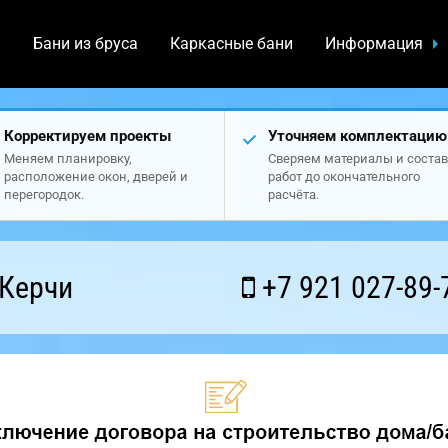
а
Бани из бруса
Каркасные бани
Информация
Корректируем проекты
Уточняем комплектацию
Меняем планировку,
Сверяем материалы и состав
расположение окон, дверей и
работ до окончательного
перегородок.
расчёта.
 Керчи
+7 921 027-89-