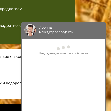
 предлагаем
квадратного
Леонид
Менеджер по продажам
Здравствуйте! Я могу 
проконсультировать Вас по нашим 
акциям и проектам.
ые виды экономных малогабаритных
Только что
х и недорогих до больших