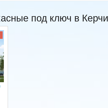
касные под ключ в Керч
Ж
и