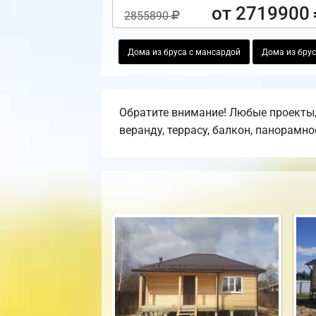
от 2719900
2855890
Дома из бруса с мансардой
Дома из брус
Обратите внимание! Любые проекты,
веранду, террасу, балкон, панорамно