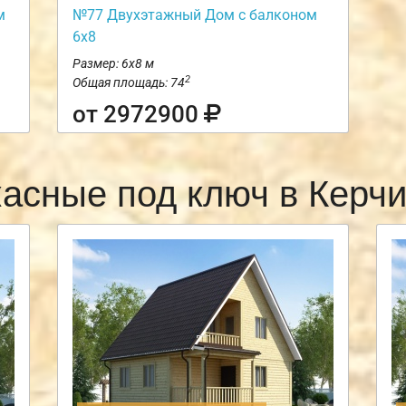
м
№77 Двухэтажный Дом с балконом
6х8
Размер: 6х8 м
2
Общая площадь: 74
от 2972900
касные под ключ в Керч