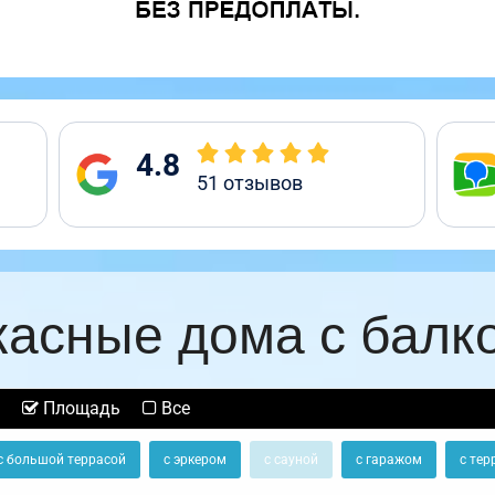
4.8
51
отзывов
касные дома с балк
Площадь
Все
с большой террасой
с эркером
с сауной
с гаражом
с тер