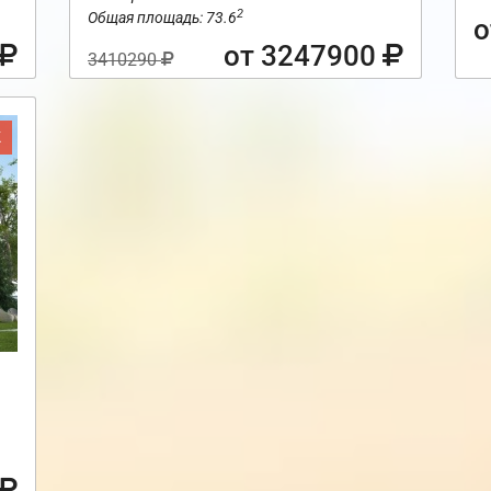
2
Общая площадь: 73.6
о
от 3247900
3410290
Ж