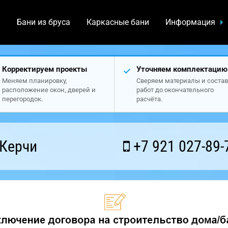
а
Бани из бруса
Каркасные бани
Информация
Корректируем проекты
Уточняем комплектацию
Меняем планировку,
Сверяем материалы и состав
расположение окон, дверей и
работ до окончательного
перегородок.
расчёта.
 Керчи
+7 921 027-89-