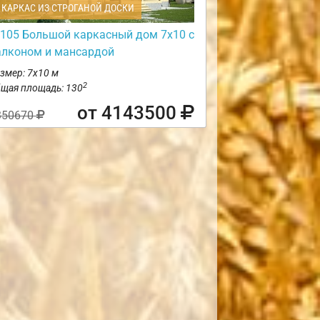
КАРКАС ИЗ СТРОГАНОЙ ДОСКИ
105 Большой каркасный дом 7х10 с
алконом и мансардой
змер: 7х10 м
2
щая площадь: 130
от 4143500
350670