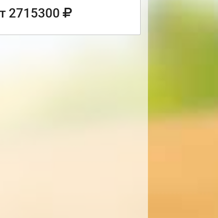
т 2715300