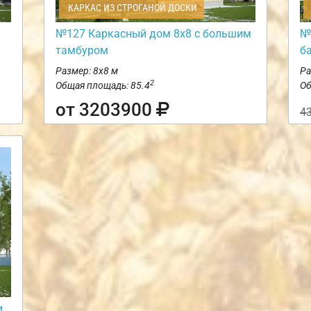
КАРКАС ИЗ СТРОГАНОЙ ДОСКИ
№127 Каркасный дом 8х8 с большим
№
тамбуром
б
Размер: 8х8 м
Ра
2
Общая площадь: 85.4
Об
от 3203900
4
и