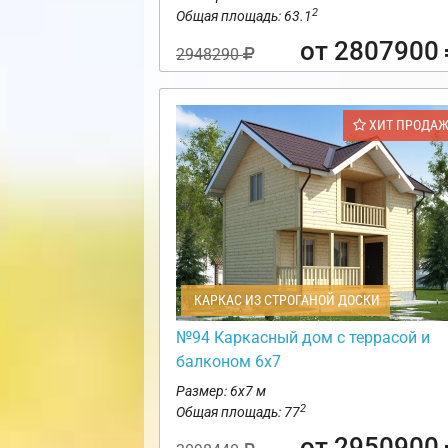
2
Общая площадь: 63.1
от 2807900
2948290
ХИТ ПРОДА
КАРКАС ИЗ СТРОГАНОЙ ДОСКИ
№94 Каркасный дом с террасой и
балконом 6х7
Размер: 6х7 м
2
Общая площадь: 77
от 2950900