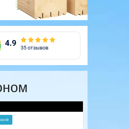
4.9
35
отзывов
оном
расой