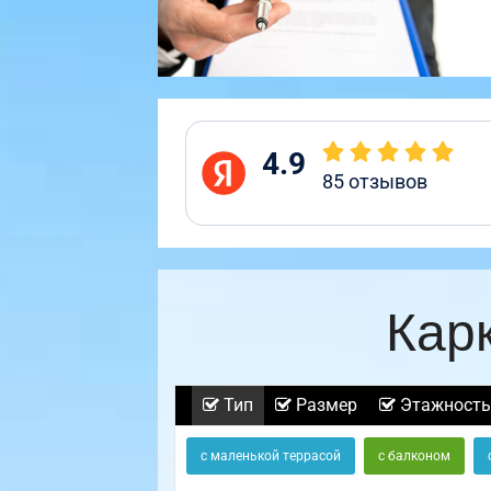
4.9
85
отзывов
Кар
Тип
Размер
Этажность
с маленькой террасой
с балконом