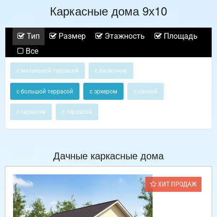
Каркасные дома 9х10
Тип
Размер
Этажность
Площадь
Все
с маленькой террасой
с балконом
с большой террасой
с эркером
с сауной
с гаражом
с террасой
Дачные каркасные дома
ХИТ ПРОДАЖ