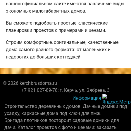
нашем официальном сайте имеются различные виды
экономных малогабаритных домов.
Вы сможете подобрать простые классические
планировки проектов с примерами и ценами.
Строим комфортные, оригинальные, качественные
дома самого разного формата: от маленьких и
недорогих до больших коттеджей.
© 2026 kerchbrusdoma.ru
+7 921 027-89-78; г. Керчь, ул. Зябрева, 3
Информация
Строительство деревянных домов: Дачные домики под
усадку, каркасные дома под ключ для пмж.
Бригада плотников постороит садовые домики для
дачи. Каталог проектов с фото и ценами: заказать