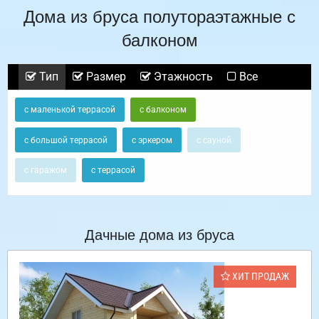
Дома из бруса полутораэтажные с
балконом
Тип
Размер
Этажность
Все
с маленькой террасой
с балконом
с большой террасой
с эркером
с сауной
с гаражом
с террасой
Дачные дома из бруса
ХИТ ПРОДАЖ