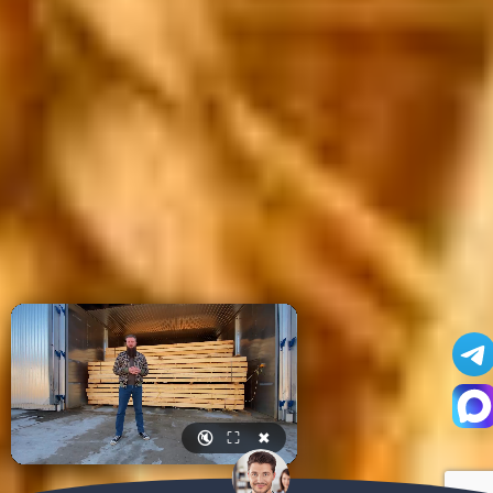
🔇
⛶
✖