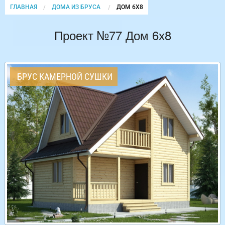
ГЛАВНАЯ
ДОМА ИЗ БРУСА
CURRENT:
ДОМ 6Х8
Проект №77 Дом 6х8
БРУС КАМЕРНОЙ СУШКИ