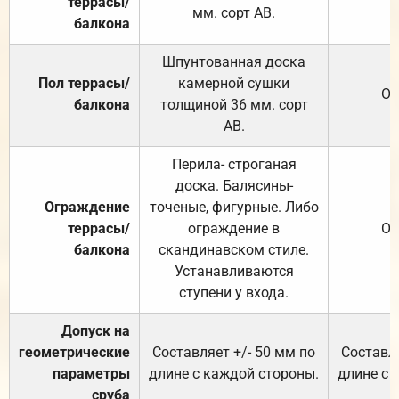
террасы/
мм. сорт АВ.
балкона
Шпунтованная доска
Пол террасы/
камерной сушки
От
балкона
толщиной 36 мм. сорт
АВ.
Перила- строганая
доска. Балясины-
Ограждение
точеные, фигурные. Либо
террасы/
ограждение в
От
балкона
скандинавском стиле.
Устанавливаются
ступени у входа.
Допуск на
геометрические
Составляет +/- 50 мм по
Составля
параметры
длине с каждой стороны.
длине с 
сруба