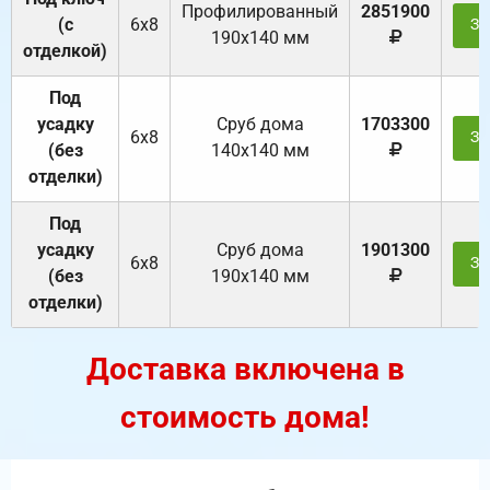
Профилированный
2851900
(с
6х8
За
190х140 мм
отделкой)
Под
усадку
Cруб дома
1703300
6х8
За
(без
140х140 мм
отделки)
Под
усадку
Cруб дома
1901300
6х8
За
(без
190х140 мм
отделки)
Доставка включена в
стоимость дома!