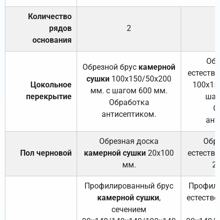
Количество
рядов
2
основания
Обр
Обрезной брус
камерной
естеств
сушки
100х150/50х200
Цокольное
100х15
мм. с шагом 600 мм.
перекрытие
шаг
Обработка
О
антисептиком.
ант
Обрезная доска
Обр
Пол черновой
камерной сушки
20х100
естеств
мм.
2
Профилированный брус
Профили
камерной сушки
,
естестве
сечением
с