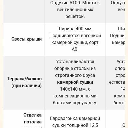
Ондутис А100. Монтаж
Ондути
вентиляционных
вент
решёток.
Ширина 400 мм.
Шир
Подшиваются вагонкой
Подшива
Свесы крыши
камерной сушки, сорт
камерн
АВ.
Устанавливаются
Уста
опорные столбы из
опорн
строганного бруса
строг
Терраса/балкон
камерной сушки
естеств
(при наличии)
140х140 мм. с
140
компенсационными
компе
болтами под усадку.
болтам
Отделка
Евровагонка камерной
потолка
сушки толщиной 12,5
От