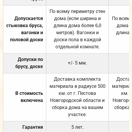
По всему периметру стен
Допускается
дома (если ширина и
По всему
стыковка бруса,
длина дома более 6,0
дома (
вагонки и
метров). Вагонки и
длина 
половой доски
доски пола в каждой
отдельной комнате.
Допуски по
+/- 5 мм.
брусу, доске
Доставка комплекта
Достав
материала в радиусе 500
материал
В стоимость
км. от г. Пестова
км. 
включена
Новгородской области и
Новгоро
сборка дома на вашем
сборка
участке.
Гарантия
5 лет.