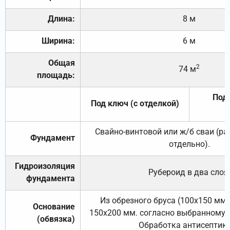
Длина:
8 м
Ширина:
6 м
Общая
2
74 м
площадь:
Под 
Под ключ (с отделкой)
Свайно-винтовой или ж/б сваи (р
Фундамент
отдельно).
Гидроизоляция
Рубероид в два слоя
фундамента
Из обрезного бруса (100х150 мм.
Основание
150х200 мм. согласно выбранному с
(обвязка)
Обработка антисептик