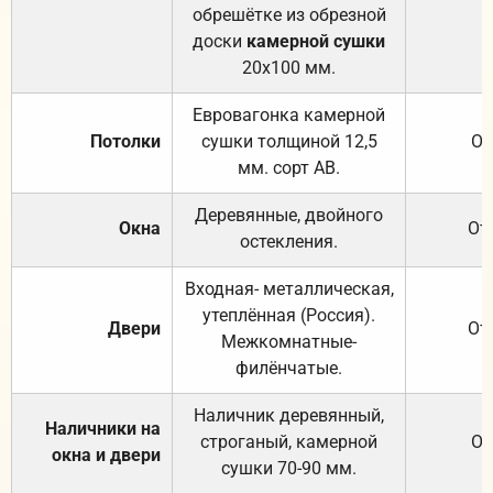
обрешётке из обрезной
доски
камерной сушки
20х100 мм.
Евровагонка камерной
Потолки
сушки толщиной 12,5
От
мм. сорт АВ.
Деревянные, двойного
Окна
От
остекления.
Входная- металлическая,
утеплённая (Россия).
Двери
От
Межкомнатные-
филёнчатые.
Наличник деревянный,
Наличники на
строганый, камерной
От
окна и двери
сушки 70-90 мм.