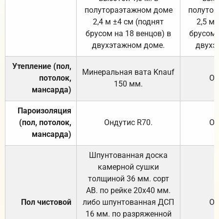
полутораэтажном доме
полутор
2,4 м ±4 см (поднят
2,5 м 
брусом на 18 венцов) в
брусом 
двухэтажном доме.
двухэ
Утепление (пол,
Минеральная вата
Knauf
потолок,
От
150
мм.
мансарда)
Пароизоляция
(пол, потолок,
Ондутис
R70
.
От
мансарда)
Шпунтованная доска
камерной сушки
толщиной 36 мм. сорт
АВ. по рейке 20х40 мм.
Пол чистовой
либо шпунтованная ДСП
От
16 мм. по разряженной