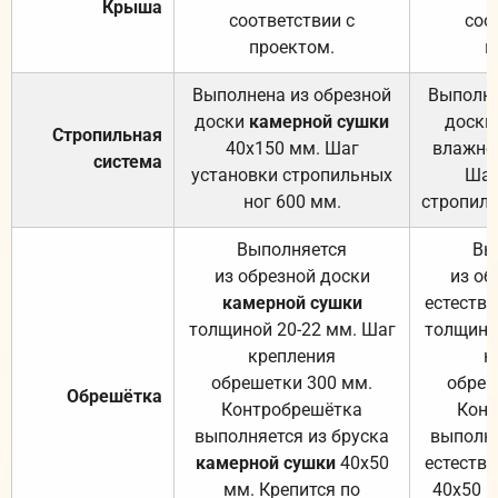
Крыша
соответствии с
соо
проектом.
п
Выполнена из обрезной
Выполне
доски
камерной сушки
доски
Стропильная
40х150 мм. Шаг
влажно
система
установки стропильных
Шаг
ног 600 мм.
стропиль
Выполняется
Вы
из обрезной доски
из об
камерной сушки
естеств
толщиной 20-22 мм. Шаг
толщино
крепления
к
обрешетки 300 мм.
обреш
Обрешётка
Контробрешётка
Конт
выполняется из бруска
выполня
камерной сушки
40х50
естеств
мм. Крепится по
40х50 м