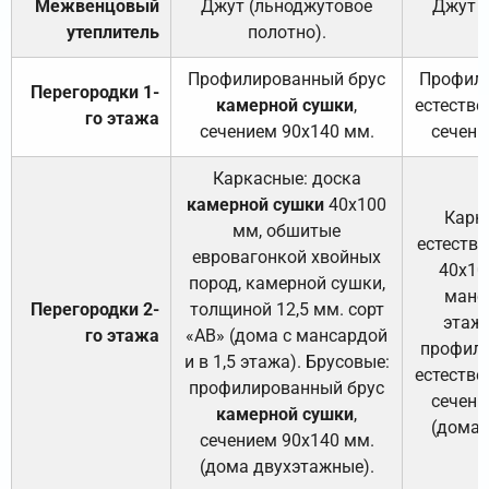
Межвенцовый
Джут (льноджутовое
Джут 
утеплитель
полотно).
п
Профилированный брус
Профили
Перегородки 1-
камерной сушки
,
естестве
го этажа
сечением 90х140 мм.
сечени
Каркасные: доска
камерной сушки
40х100
Карк
мм, обшитые
естеств
евровагонкой хвойных
40х10
пород, камерной сушки,
манса
Перегородки 2-
толщиной 12,5 мм. сорт
этажа
го этажа
«АВ» (дома с мансардой
профили
и в 1,5 этажа). Брусовые:
естестве
профилированный брус
сечени
камерной сушки
,
(дома 
сечением 90х140 мм.
(дома двухэтажные).