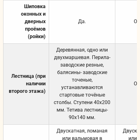
Шиповка
оконных и
дверных
Да.
От
проёмов
(ройки)
Деревянная, одно или
двухмаршевая. Перила-
заводские резные,
балясины- заводские
Лестница (при
точеные,
наличии
От
устанавливаются
второго этажа)
стартовые точёные
столбы. Ступени 40х200
мм. Тетива лестницы-
90х140 мм.
Двускатная, ломаная
Двуска
или вальмовая в
или 