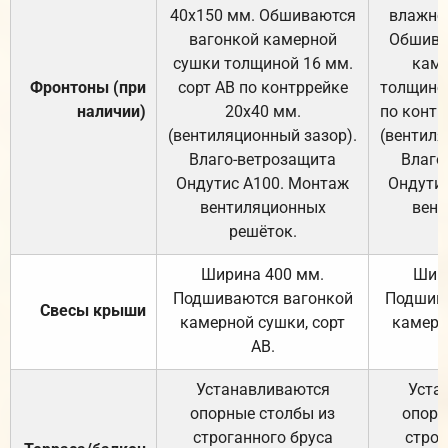
40х150 мм. Обшиваются
влажно
вагонкой камерной
Обшива
сушки толщиной 16 мм.
каме
Фронтоны (при
сорт АВ по контррейке
толщиной
наличии)
20х40 мм.
по контр
(вентиляционный зазор).
(вентиля
Влаго-ветрозащита
Влаго
Ондутис А100. Монтаж
Ондути
вентиляционных
вент
решёток.
Ширина 400 мм.
Шир
Подшиваются вагонкой
Подшива
Свесы крыши
камерной сушки, сорт
камерн
АВ.
Устанавливаются
Уста
опорные столбы из
опорн
строганного бруса
строг