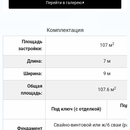
Перейти в галерею
Комплектация
Площадь
2
107 м
застройки:
Длина:
7 м
Ширина:
9 м
Общая
2
107.6 м
площадь:
Под 
Под ключ (с отделкой)
Свайно-винтовой или ж/б сваи (р
Фундамент