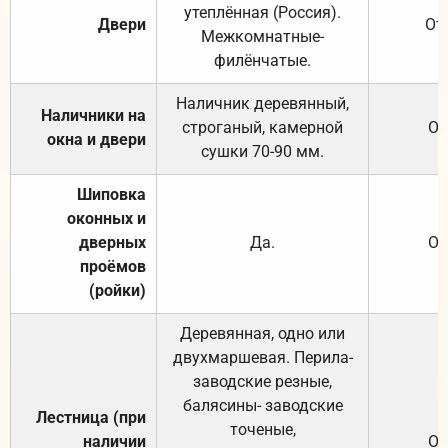
утеплённая (Россия).
Двери
От
Межкомнатные-
филёнчатые.
Наличник деревянный,
Наличники на
строганый, камерной
От
окна и двери
сушки 70-90 мм.
Шиповка
оконных и
дверных
Да.
От
проёмов
(ройки)
Деревянная, одно или
двухмаршевая. Перила-
заводские резные,
балясины- заводские
Лестница (при
точеные,
наличии
От