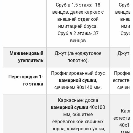
Сруб в 1,5 этажа- 18
Сруб в
венцов, далее каркас с
венцов,
внешней отделкой
внеш
имитацией бруса.
имит
Сруб в 2 этажа- 37
Сруб 
венцов
Межвенцовый
Джут (льноджутовое
Джут 
утеплитель
полотно).
п
Профилированный брус
Профили
Перегородки 1-
камерной сушки
,
естестве
го этажа
сечением 90х140 мм.
сечени
Каркасные: доска
камерной сушки
40х100
Карк
мм, обшитые
естеств
евровагонкой хвойных
40х10
пород, камерной сушки,
манса