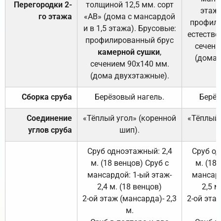
Перегородки 2-
толщиной 12,5 мм. сорт
этажа
го этажа
«АВ» (дома с мансардой
профили
и в 1,5 этажа). Брусовые:
естестве
профилированный брус
сечени
камерной сушки
,
(дома 
сечением 90х140 мм.
(дома двухэтажные).
Сборка сруба
Берёзовый нагель.
Берёз
Соединение
«Тёплый угол» (коренной
«Тёплый 
углов сруба
шип).
Сруб одноэтажный: 2,4
Сруб од
м. (18 венцов) Сруб с
м. (18
мансардой: 1-ый этаж-
мансард
2,4 м. (18 венцов)
2,5 м
2-ой этаж (мансарда)- 2,3
2-ой этаж
м.