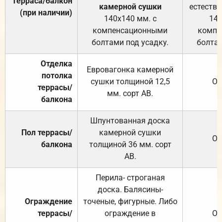
Терраса/балкон
камерной сушки
естеств
(при наличии)
140х140 мм. с
140
компенсационными
компе
болтами под усадку.
болтам
Отделка
Евровагонка камерной
потолка
сушки толщиной 12,5
От
террасы/
мм. сорт АВ.
балкона
Шпунтованная доска
Пол террасы/
камерной сушки
От
балкона
толщиной 36 мм. сорт
АВ.
Перила- строганая
доска. Балясины-
Ограждение
точеные, фигурные. Либо
террасы/
ограждение в
От