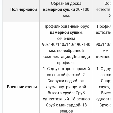
Обрезная доска
Обр
Пол черновой
камерной сушки
20х100
естеств
мм.
2
Профилированный брус
Профили
камерной сушки
,
естестве
сечением
с
90х140/140х140/190х140
90х140/
мм. по выбранной
мм. 
комплектации. Два вида
комплек
профиля:
п
1. С двух сторон, прямой
1. С дву
со снятой фаской. 2.
со сня
Снаружи под «блок-
Снару
Внешние стены
хаус», внутри прямой.
хаус», 
Высота сруба: Сруб
Высот
одноэтажный- 18 венцов
одноэта
Сруб с мансардой- 18
Сруб с
венцов