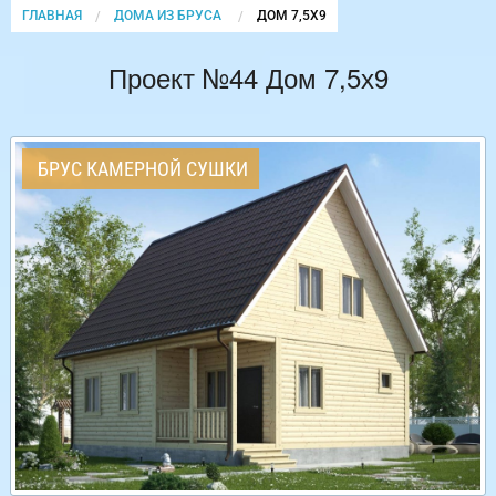
ГЛАВНАЯ
ДОМА ИЗ БРУСА
CURRENT:
ДОМ 7,5Х9
Проект №44 Дом 7,5х9
БРУС КАМЕРНОЙ СУШКИ