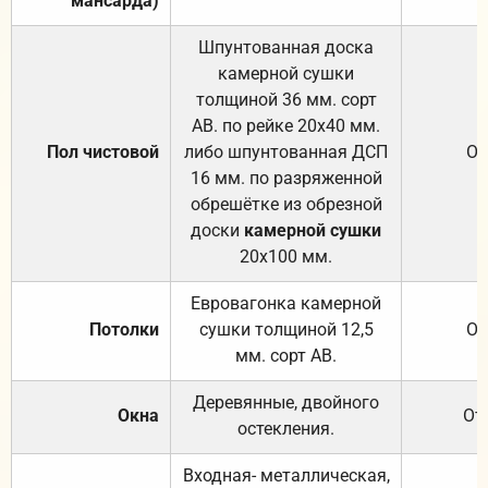
мансарда)
Шпунтованная доска
камерной сушки
толщиной 36 мм. сорт
АВ. по рейке 20х40 мм.
Пол чистовой
либо шпунтованная ДСП
От
16 мм. по разряженной
обрешётке из обрезной
доски
камерной сушки
20х100 мм.
Евровагонка камерной
Потолки
сушки толщиной 12,5
От
мм. сорт АВ.
Деревянные, двойного
Окна
От
остекления.
Входная- металлическая,