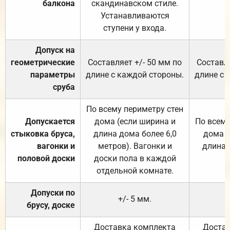
балкона
скандинавском стиле.
Устанавливаются
ступени у входа.
Допуск на
геометрические
Составляет +/- 50 мм по
Составля
параметры
длине с каждой стороны.
длине с 
сруба
По всему периметру стен
Допускается
дома (если ширина и
По всему
стыковка бруса,
длина дома более 6,0
дома (
вагонки и
метров). Вагонки и
длина 
половой доски
доски пола в каждой
отдельной комнате.
Допуски по
+/- 5 мм.
брусу, доске
Доставка комплекта
Достав