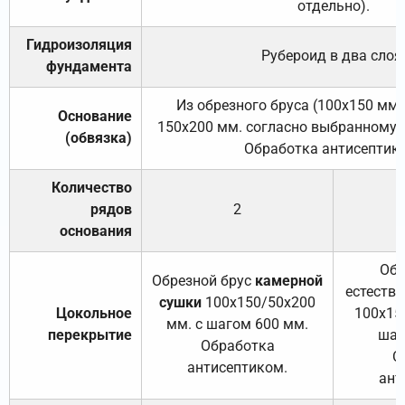
отдельно).
Гидроизоляция
Рубероид в два слоя
фундамента
Из обрезного бруса (100х150 мм.
Основание
150х200 мм. согласно выбранному с
(обвязка)
Обработка антисептик
Количество
рядов
2
основания
Обр
Обрезной брус
камерной
естеств
сушки
100х150/50х200
Цокольное
100х15
мм. с шагом 600 мм.
перекрытие
шаг
Обработка
О
антисептиком.
ант