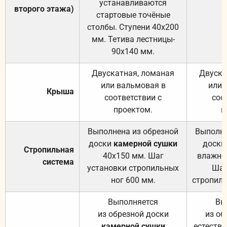
устанавливаются
второго этажа)
стартовые точёные
столбы. Ступени 40х200
мм. Тетива лестницы-
90х140 мм.
Двускатная, ломаная
Двуска
или вальмовая в
или 
Крыша
соответствии с
соо
проектом.
п
Выполнена из обрезной
Выполне
доски
камерной сушки
доски
Стропильная
40х150 мм. Шаг
влажно
система
установки стропильных
Шаг
ног 600 мм.
стропиль
Выполняется
Вы
из обрезной доски
из об
камерной сушки
естеств