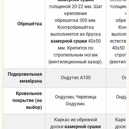
толщиной 20-22 мм. Шаг
толщино
крепления
к
обрешетки 300 мм.
обреш
Обрешётка
Контробрешётка
Конт
выполняется из бруска
выполня
камерной сушки
40х50
естеств
мм. Крепится по
40х50 м
стропильным ногам
строп
(вентиляционный зазор).
(вентиля
Подкровельная
Ондутис А100
Он
мембрана
Кровельное
Ондулин, Черепица
Ондул
покрытие (на
Ондулин.
выбор)
Каркас из обрезной
Карка
доски
камерной сушки
доски