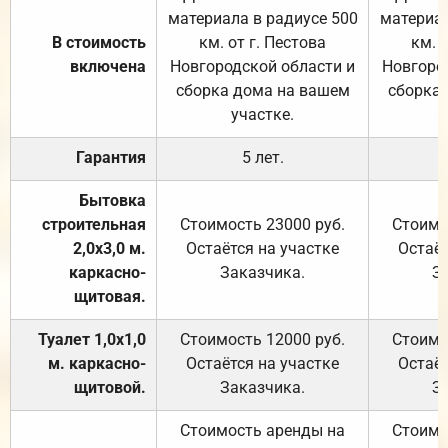
материала в радиусе 500
материал
В стоимость
км. от г. Пестова
км. 
включена
Новгородской области и
Новгоро
сборка дома на вашем
сборка
участке.
Гарантия
5 лет.
Бытовка
строительная
Стоимость 23000 руб.
Стоимо
2,0х3,0 м.
Остаётся на участке
Остаёт
каркасно-
Заказчика.
З
щитовая.
Туалет 1,0х1,0
Стоимость 12000 руб.
Стоимо
м. каркасно-
Остаётся на участке
Остаёт
щитовой.
Заказчика.
З
Стоимость аренды на
Стоимо