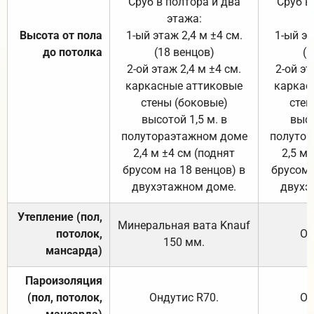
Сруб в полтора и два
Сруб в
этажа:
Высота от пола
1-ый этаж 2,4 м ±4 см.
1-ый эт
до потолка
(18 венцов)
(1
2-ой этаж 2,4 м ±4 см.
2-ой эт
каркасные аттиковые
каркас
стены (боковые)
стен
высотой 1,5 м. в
высо
полутораэтажном доме
полутор
2,4 м ±4 см (поднят
2,5 м 
брусом на 18 венцов) в
брусом 
двухэтажном доме.
двухэ
Утепление (пол,
Минеральная вата
Knauf
потолок,
От
150
мм.
мансарда)
Пароизоляция
(пол, потолок,
Ондутис
R70
.
От