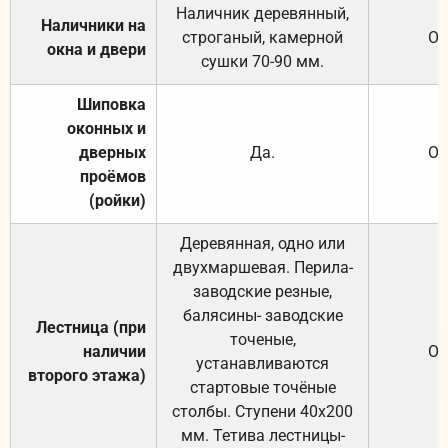
Наличник деревянный,
Наличники на
строганый, камерной
От
окна и двери
сушки 70-90 мм.
Шиповка
оконных и
дверных
Да.
От
проёмов
(ройки)
Деревянная, одно или
двухмаршевая. Перила-
заводские резные,
балясины- заводские
Лестница (при
точеные,
наличии
От
устанавливаются
второго этажа)
стартовые точёные
столбы. Ступени 40х200
мм. Тетива лестницы-