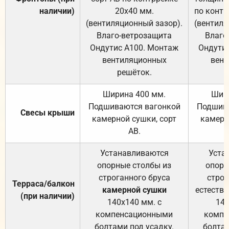
наличии)
20х40 мм.
по контр
(вентиляционный зазор).
(вентиля
Влаго-ветрозащита
Влаго
Ондутис А100. Монтаж
Ондути
вентиляционных
вент
решёток.
Ширина 400 мм.
Шир
Подшиваются вагонкой
Подшива
Свесы крыши
камерной сушки, сорт
камерн
АВ.
Устанавливаются
Уста
опорные столбы из
опорн
строганного бруса
строг
Терраса/балкон
камерной сушки
естеств
(при наличии)
140х140 мм. с
140
компенсационными
компе
болтами под усадку.
болтам