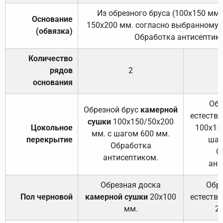
Из обрезного бруса (100х150 мм.
Основание
150х200 мм. согласно выбранному с
(обвязка)
Обработка антисептик
Количество
рядов
2
основания
Обр
Обрезной брус
камерной
естеств
сушки
100х150/50х200
Цокольное
100х15
мм. с шагом 600 мм.
перекрытие
шаг
Обработка
О
антисептиком.
ант
Обрезная доска
Обр
Пол черновой
камерной сушки
20х100
естеств
мм.
2