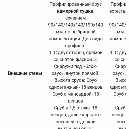
Профилированный брус
Профили
камерной сушки
,
естестве
сечением
с
90х140/140х140/190х140
90х140/
мм. по выбранной
мм. 
комплектации. Два вида
комплек
профиля:
п
1. С двух сторон, прямой
1. С дву
со снятой фаской. 2.
со сня
Снаружи под «блок-
Снару
Внешние стены
хаус», внутри прямой.
хаус», 
Высота сруба: Сруб
Высот
одноэтажный- 18 венцов
одноэта
Сруб с мансардой- 18
Сруб с
венцов
Сруб в 1,5 этажа- 18
Сруб в
венцов, далее каркас с
венцов,
внешней отделкой
внеш
имитацией бруса.
имит