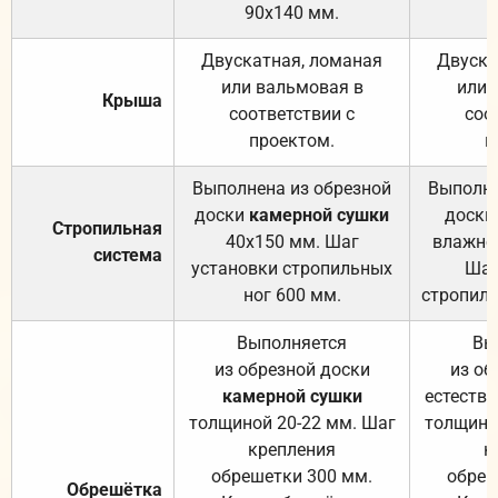
90х140 мм.
Двускатная, ломаная
Двуска
или вальмовая в
или 
Крыша
соответствии с
соо
проектом.
п
Выполнена из обрезной
Выполне
доски
камерной сушки
доски
Стропильная
40х150 мм. Шаг
влажно
система
установки стропильных
Шаг
ног 600 мм.
стропиль
Выполняется
Вы
из обрезной доски
из об
камерной сушки
естеств
толщиной 20-22 мм. Шаг
толщино
крепления
к
обрешетки 300 мм.
обреш
Обрешётка