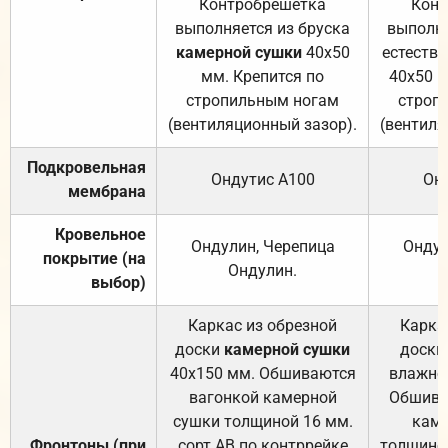
Контробрешётка
Конт
выполняется из бруска
выполня
камерной сушки
40х50
естеств
мм. Крепится по
40х50 м
стропильным ногам
строп
(вентиляционный зазор).
(вентиля
Подкровельная
Ондутис А100
Он
мембрана
Кровельное
Ондулин, Черепица
Ондул
покрытие (на
Ондулин.
выбор)
Каркас из обрезной
Карка
доски
камерной сушки
доски
40х150 мм. Обшиваются
влажно
вагонкой камерной
Обшива
сушки толщиной 16 мм.
каме
Фронтоны (при
сорт АВ по контррейке
толщиной