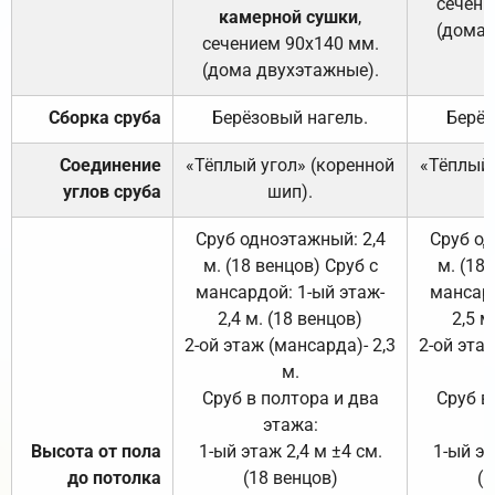
сечени
камерной сушки
,
(дома 
сечением 90х140 мм.
(дома двухэтажные).
Сборка сруба
Берёзовый нагель.
Берёз
Соединение
«Тёплый угол» (коренной
«Тёплый 
углов сруба
шип).
Сруб одноэтажный: 2,4
Сруб од
м. (18 венцов) Сруб с
м. (18
мансардой: 1-ый этаж-
мансард
2,4 м. (18 венцов)
2,5 м
2-ой этаж (мансарда)- 2,3
2-ой этаж
м.
Сруб в полтора и два
Сруб в
этажа:
Высота от пола
1-ый этаж 2,4 м ±4 см.
1-ый эт
до потолка
(18 венцов)
(1