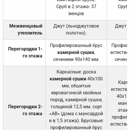
Сруб в 2 этажа- 37
Сруб 
венцов
Межвенцовый
Джут (льноджутовое
Джут 
утеплитель
полотно).
п
Профилированный брус
Профили
Перегородки 1-
камерной сушки
,
естестве
го этажа
сечением 90х140 мм.
сечени
Каркасные: доска
камерной сушки
40х100
Карк
мм, обшитые
естеств
евровагонкой хвойных
40х10
пород, камерной сушки,
манса
Перегородки 2-
толщиной 12,5 мм. сорт
этажа
го этажа
«АВ» (дома с мансардой
профили
и в 1,5 этажа). Брусовые:
естестве
профилированный брус