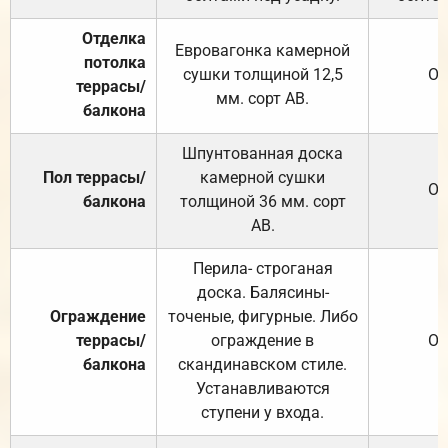
Отделка
Евровагонка камерной
потолка
сушки толщиной 12,5
От
террасы/
мм. сорт АВ.
балкона
Шпунтованная доска
Пол террасы/
камерной сушки
От
балкона
толщиной 36 мм. сорт
АВ.
Перила- строганая
доска. Балясины-
Ограждение
точеные, фигурные. Либо
террасы/
ограждение в
От
балкона
скандинавском стиле.
Устанавливаются
ступени у входа.