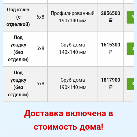
Под ключ
Профилированный
2856500
(с
6х8
За
190х140 мм
отделкой)
Под
усадку
Cруб дома
1615300
6х8
За
(без
140х140 мм
отделки)
Под
усадку
Cруб дома
1817900
6х8
За
(без
190х140 мм
отделки)
Доставка включена в
стоимость дома!