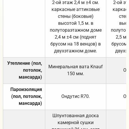
2-ой этаж 2,4 м ±4 см.
2-ой эт
каркасные аттиковые
каркас
стены (боковые)
стен
высотой 1,5 м. в
высо
полутораэтажном доме
полутор
2,4 м ±4 см (поднят
2,5 м 
брусом на 18 венцов) в
брусом 
двухэтажном доме.
двухэ
Утепление (пол,
Минеральная вата
Knauf
потолок,
От
150
мм.
мансарда)
Пароизоляция
(пол, потолок,
Ондутис
R70
.
От
мансарда)
Шпунтованная доска
камерной сушки