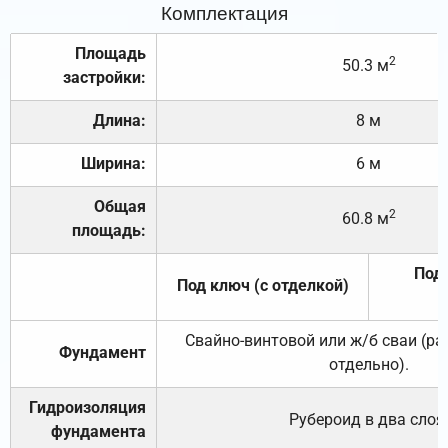
Комплектация
Площадь
2
50.3 м
застройки:
Длина:
8 м
Ширина:
6 м
Общая
2
60.8 м
площадь:
Под 
Под ключ (с отделкой)
Свайно-винтовой или ж/б сваи (р
Фундамент
отдельно).
Гидроизоляция
Рубероид в два слоя
фундамента