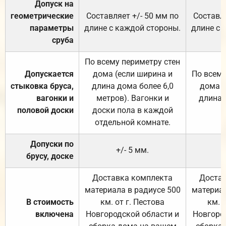
Допуск на
геометрические
Составляет +/- 50 мм по
Составля
параметры
длине с каждой стороны.
длине с 
сруба
По всему периметру стен
Допускается
дома (если ширина и
По всему
стыковка бруса,
длина дома более 6,0
дома (
вагонки и
метров). Вагонки и
длина 
половой доски
доски пола в каждой
отдельной комнате.
Допуски по
+/- 5 мм.
брусу, доске
Доставка комплекта
Достав
материала в радиусе 500
материал
В стоимость
км. от г. Пестова
км. 
включена
Новгородской области и
Новгоро