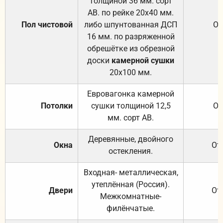
толщиной 36 мм. сорт
АВ. по рейке 20х40 мм.
Пол чистовой
либо шпунтованная ДСП
От
16 мм. по разряженной
обрешётке из обрезной
доски
камерной сушки
20х100 мм.
Евровагонка камерной
Потолки
сушки толщиной 12,5
От
мм. сорт АВ.
Деревянные, двойного
Окна
От
остекления.
Входная- металлическая,
утеплённая (Россия).
Двери
От
Межкомнатные-
филёнчатые.