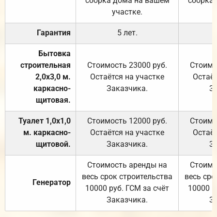
сборка дома на вашем
сборка
участке.
Гарантия
5 лет.
Бытовка
строительная
Стоимость 23000 руб.
Стоимо
2,0х3,0 м.
Остаётся на участке
Остаёт
каркасно-
Заказчика.
З
щитовая.
Туалет 1,0х1,0
Стоимость 12000 руб.
Стоимо
м. каркасно-
Остаётся на участке
Остаёт
щитовой.
Заказчика.
З
Стоимость аренды на
Стоимо
весь срок строительства
весь сро
Генератор
10000 руб. ГСМ за счёт
10000 р
Заказчика.
З