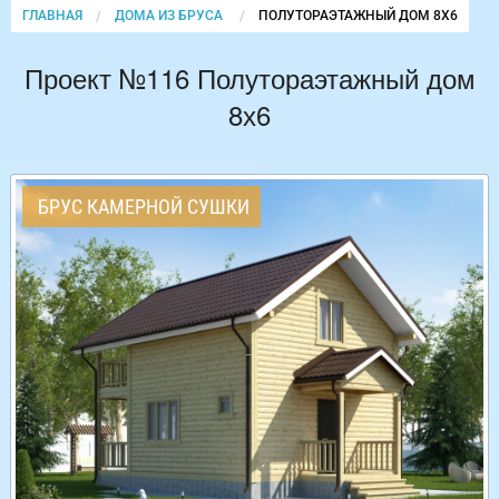
ГЛАВНАЯ
ДОМА ИЗ БРУСА
CURRENT:
ПОЛУТОРАЭТАЖНЫЙ ДОМ 8Х6
Проект №116 Полутораэтажный дом
8х6
БРУС КАМЕРНОЙ СУШКИ