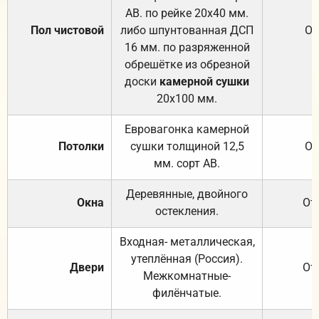
АВ. по рейке 20х40 мм.
Пол чистовой
либо шпунтованная ДСП
От
16 мм. по разряженной
обрешётке из обрезной
доски
камерной сушки
20х100 мм.
Евровагонка камерной
Потолки
сушки толщиной 12,5
От
мм. сорт АВ.
Деревянные, двойного
Окна
От
остекления.
Входная- металлическая,
утеплённая (Россия).
Двери
От
Межкомнатные-
филёнчатые.