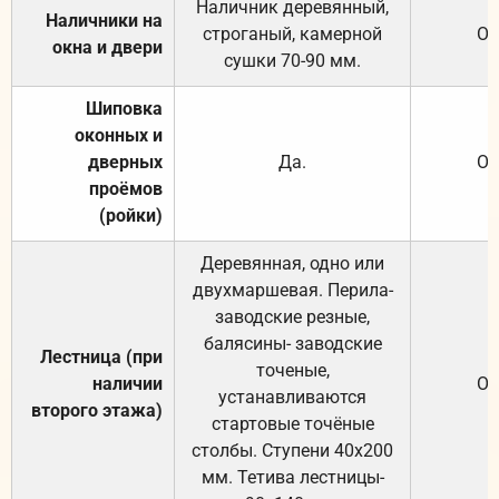
Наличник деревянный,
Наличники на
строганый, камерной
От
окна и двери
сушки 70-90 мм.
Шиповка
оконных и
дверных
Да.
От
проёмов
(ройки)
Деревянная, одно или
двухмаршевая. Перила-
заводские резные,
балясины- заводские
Лестница (при
точеные,
наличии
От
устанавливаются
второго этажа)
стартовые точёные
столбы. Ступени 40х200
мм. Тетива лестницы-