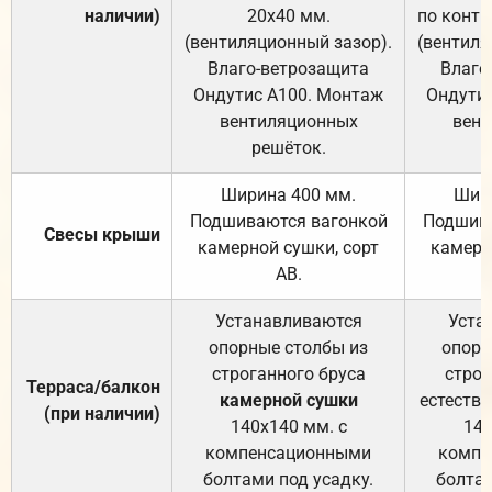
наличии)
20х40 мм.
по контр
(вентиляционный зазор).
(вентиля
Влаго-ветрозащита
Влаго
Ондутис А100. Монтаж
Ондути
вентиляционных
вент
решёток.
Ширина 400 мм.
Шир
Подшиваются вагонкой
Подшива
Свесы крыши
камерной сушки, сорт
камерн
АВ.
Устанавливаются
Уста
опорные столбы из
опорн
строганного бруса
строг
Терраса/балкон
камерной сушки
естеств
(при наличии)
140х140 мм. с
140
компенсационными
компе
болтами под усадку.
болтам