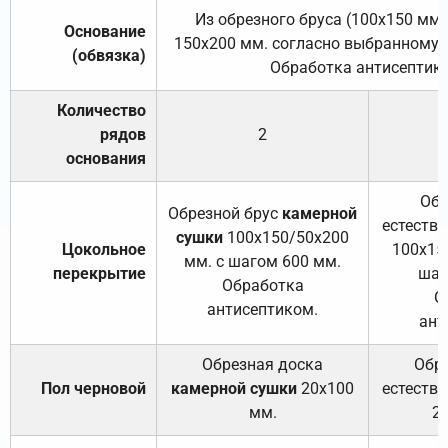
Из обрезного бруса (100х150 мм.
Основание
150х200 мм. согласно выбранному с
(обвязка)
Обработка антисептик
Количество
рядов
2
основания
Обр
Обрезной брус
камерной
естеств
сушки
100х150/50х200
Цокольное
100х15
мм. с шагом 600 мм.
перекрытие
шаг
Обработка
О
антисептиком.
ант
Обрезная доска
Обр
Пол черновой
камерной сушки
20х100
естеств
мм.
2