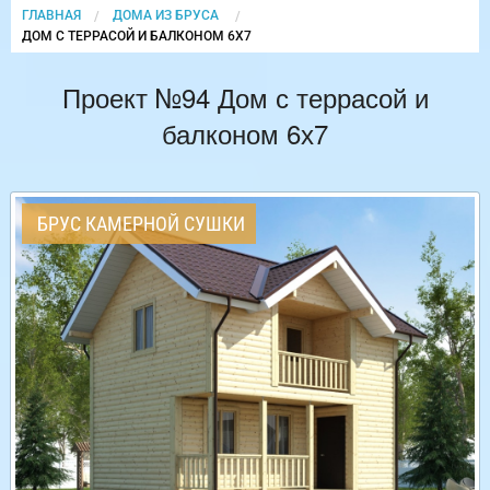
ГЛАВНАЯ
ДОМА ИЗ БРУСА
CURRENT:
ДОМ С ТЕРРАСОЙ И БАЛКОНОМ 6Х7
Проект №94 Дом с террасой и
балконом 6х7
БРУС КАМЕРНОЙ СУШКИ