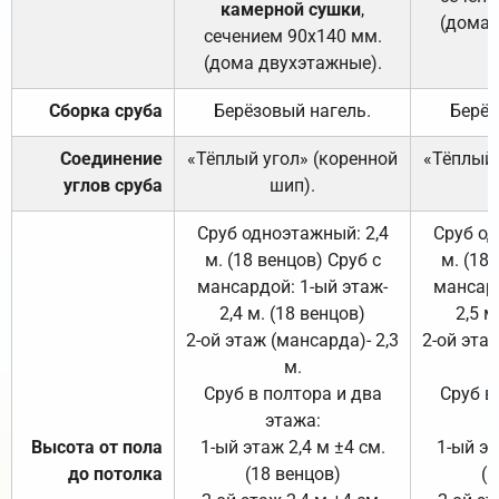
камерной сушки
,
(дома 
сечением 90х140 мм.
(дома двухэтажные).
Сборка сруба
Берёзовый нагель.
Берёз
Соединение
«Тёплый угол» (коренной
«Тёплый 
углов сруба
шип).
Сруб одноэтажный: 2,4
Сруб од
м. (18 венцов) Сруб с
м. (18
мансардой: 1-ый этаж-
мансард
2,4 м. (18 венцов)
2,5 м
2-ой этаж (мансарда)- 2,3
2-ой этаж
м.
Сруб в полтора и два
Сруб в
этажа:
Высота от пола
1-ый этаж 2,4 м ±4 см.
1-ый эт
до потолка
(18 венцов)
(1