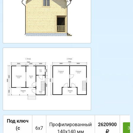
Под ключ
Профилированный
2620900
(с
6х7
За
140х140 мм