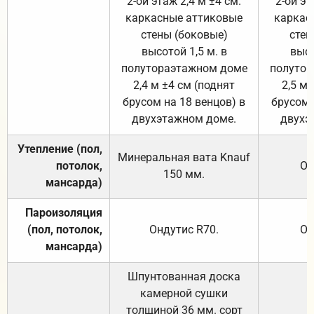
2-ой этаж 2,4 м ±4 см.
2-ой эт
каркасные аттиковые
каркас
стены (боковые)
стен
высотой 1,5 м. в
высо
полутораэтажном доме
полутор
2,4 м ±4 см (поднят
2,5 м 
брусом на 18 венцов) в
брусом 
двухэтажном доме.
двухэ
Утепление (пол,
Минеральная вата
Knauf
потолок,
От
150
мм.
мансарда)
Пароизоляция
(пол, потолок,
Ондутис
R70
.
От
мансарда)
Шпунтованная доска
камерной сушки
толщиной 36 мм. сорт