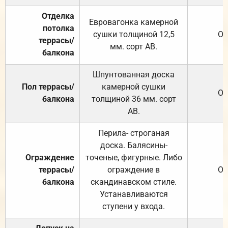
Отделка
Евровагонка камерной
потолка
сушки толщиной 12,5
От
террасы/
мм. сорт АВ.
балкона
Шпунтованная доска
Пол террасы/
камерной сушки
От
балкона
толщиной 36 мм. сорт
АВ.
Перила- строганая
доска. Балясины-
Ограждение
точеные, фигурные. Либо
террасы/
ограждение в
От
балкона
скандинавском стиле.
Устанавливаются
ступени у входа.