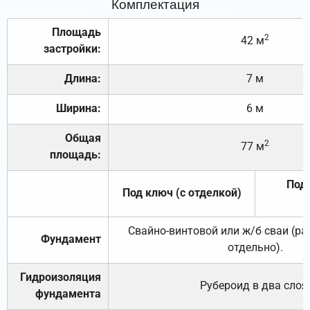
Комплектация
Площадь
2
42 м
застройки:
Длина:
7 м
Ширина:
6 м
Общая
2
77 м
площадь:
Под 
Под ключ (с отделкой)
Свайно-винтовой или ж/б сваи (р
Фундамент
отдельно).
Гидроизоляция
Рубероид в два слоя
фундамента