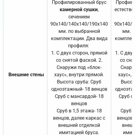
Профилированный брус
Профили
камерной сушки
,
естестве
сечением
с
90х140/140х140/190х140
90х140/
мм. по выбранной
мм. 
комплектации. Два вида
комплек
профиля:
п
1. С двух сторон, прямой
1. С дву
со снятой фаской. 2.
со сня
Снаружи под «блок-
Снару
Внешние стены
хаус», внутри прямой.
хаус», 
Высота сруба: Сруб
Высот
одноэтажный- 18 венцов
одноэта
Сруб с мансардой- 18
Сруб с
венцов
Сруб в 1,5 этажа- 18
Сруб в
венцов, далее каркас с
венцов,
внешней отделкой
внеш
имитацией бруса.
имит