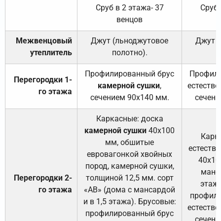
Сруб в 2 этажа- 37
Сруб 
венцов
Межвенцовый
Джут (льноджутовое
Джут 
утеплитель
полотно).
п
Профилированный брус
Профили
Перегородки 1-
камерной сушки
,
естестве
го этажа
сечением 90х140 мм.
сечени
Каркасные: доска
камерной сушки
40х100
Карк
мм, обшитые
естеств
евровагонкой хвойных
40х10
пород, камерной сушки,
манса
Перегородки 2-
толщиной 12,5 мм. сорт
этажа
го этажа
«АВ» (дома с мансардой
профили
и в 1,5 этажа). Брусовые:
естестве
профилированный брус
сечени