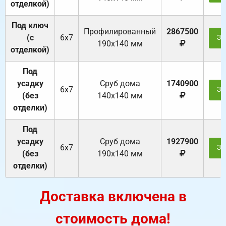
отделкой)
Под ключ
Профилированный
2867500
(с
6х7
За
190х140 мм
отделкой)
Под
усадку
Cруб дома
1740900
6х7
За
(без
140х140 мм
отделки)
Под
усадку
Cруб дома
1927900
6х7
За
(без
190х140 мм
отделки)
Доставка включена в
стоимость дома!