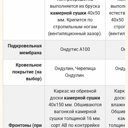
выполняется из бруска
выполня
камерной сушки
40х50
естеств
мм. Крепится по
40х50 м
стропильным ногам
строп
(вентиляционный зазор).
(вентиля
Подкровельная
Ондутис А100
Он
мембрана
Кровельное
Ондулин, Черепица
Ондул
покрытие (на
Ондулин.
выбор)
Каркас из обрезной
Карка
доски
камерной сушки
доски
40х150 мм. Обшиваются
влажно
вагонкой камерной
Обшива
сушки толщиной 16 мм.
каме
Фронтоны (при
сорт АВ по контррейке
толщиной