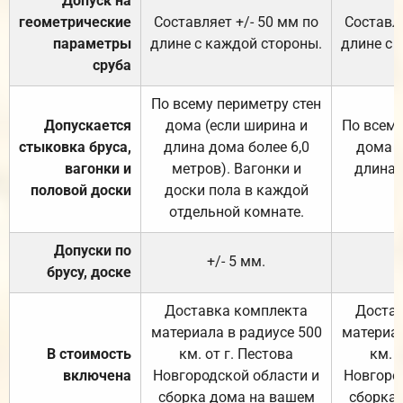
Допуск на
геометрические
Составляет +/- 50 мм по
Составля
параметры
длине с каждой стороны.
длине с 
сруба
По всему периметру стен
Допускается
дома (если ширина и
По всему
стыковка бруса,
длина дома более 6,0
дома (
вагонки и
метров). Вагонки и
длина 
половой доски
доски пола в каждой
отдельной комнате.
Допуски по
+/- 5 мм.
брусу, доске
Доставка комплекта
Достав
материала в радиусе 500
материал
В стоимость
км. от г. Пестова
км. 
включена
Новгородской области и
Новгоро
сборка дома на вашем
сборка