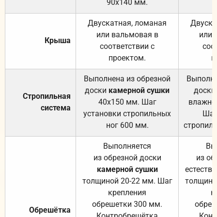
90х140 мм.
Двускатная, ломаная
Двуска
или вальмовая в
или 
Крыша
соответствии с
соо
проектом.
п
Выполнена из обрезной
Выполне
доски
камерной сушки
доски
Стропильная
40х150 мм. Шаг
влажно
система
установки стропильных
Шаг
ног 600 мм.
стропиль
Выполняется
Вы
из обрезной доски
из об
камерной сушки
естеств
толщиной 20-22 мм. Шаг
толщино
крепления
к
обрешетки 300 мм.
обреш
Обрешётка
Контробрешётка
Конт