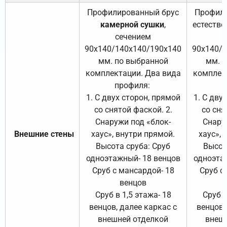
Профилированный брус
Профили
камерной сушки
,
естестве
сечением
с
90х140/140х140/190х140
90х140/
мм. по выбранной
мм. 
комплектации. Два вида
комплек
профиля:
п
1. С двух сторон, прямой
1. С дву
со снятой фаской. 2.
со сня
Снаружи под «блок-
Снару
Внешние стены
хаус», внутри прямой.
хаус», 
Высота сруба: Сруб
Высот
одноэтажный- 18 венцов
одноэта
Сруб с мансардой- 18
Сруб с
венцов
Сруб в 1,5 этажа- 18
Сруб в
венцов, далее каркас с
венцов,
внешней отделкой
внеш