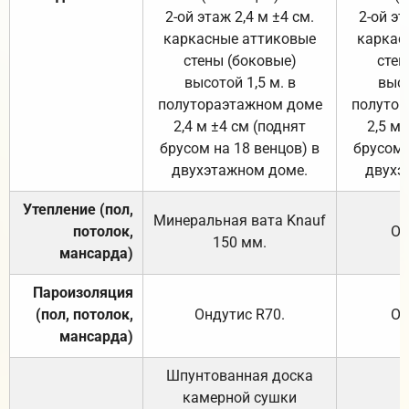
2-ой этаж 2,4 м ±4 см.
2-ой эт
каркасные аттиковые
каркас
стены (боковые)
стен
высотой 1,5 м. в
высо
полутораэтажном доме
полутор
2,4 м ±4 см (поднят
2,5 м 
брусом на 18 венцов) в
брусом 
двухэтажном доме.
двухэ
Утепление (пол,
Минеральная вата
Knauf
потолок,
От
150
мм.
мансарда)
Пароизоляция
(пол, потолок,
Ондутис
R70
.
От
мансарда)
Шпунтованная доска
камерной сушки