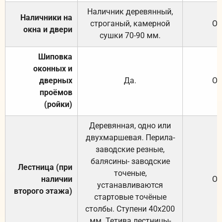
Наличник деревянный,
Наличники на
строганый, камерной
От
окна и двери
сушки 70-90 мм.
Шиповка
оконных и
дверных
Да.
От
проёмов
(ройки)
Деревянная, одно или
двухмаршевая. Перила-
заводские резные,
балясины- заводские
Лестница (при
точеные,
наличии
От
устанавливаются
второго этажа)
стартовые точёные
столбы. Ступени 40х200
мм. Тетива лестницы-