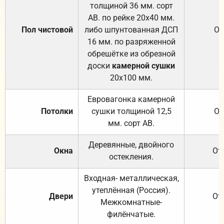
толщиной 36 мм. сорт
АВ. по рейке 20х40 мм.
Пол чистовой
либо шпунтованная ДСП
От
16 мм. по разряженной
обрешётке из обрезной
доски
камерной сушки
20х100 мм.
Евровагонка камерной
Потолки
сушки толщиной 12,5
От
мм. сорт АВ.
Деревянные, двойного
Окна
От
остекления.
Входная- металлическая,
утеплённая (Россия).
Двери
От
Межкомнатные-
филёнчатые.