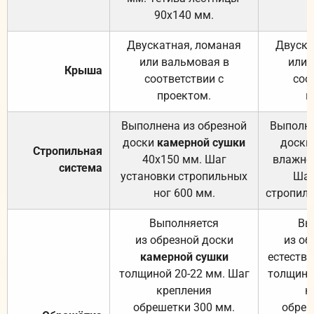
90х140 мм.
Двускатная, ломаная
Двуска
или вальмовая в
или 
Крыша
соответствии с
соо
проектом.
п
Выполнена из обрезной
Выполне
доски
камерной сушки
доски
Стропильная
40х150 мм. Шаг
влажно
система
установки стропильных
Шаг
ног 600 мм.
стропиль
Выполняется
Вы
из обрезной доски
из об
камерной сушки
естеств
толщиной 20-22 мм. Шаг
толщино
крепления
к
обрешетки 300 мм.
обреш