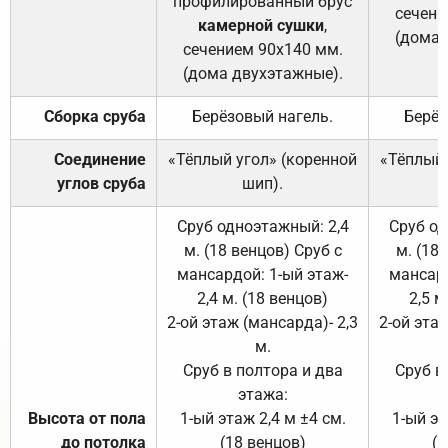
профилированный брус
сечени
камерной сушки
,
(дома 
сечением 90х140 мм.
(дома двухэтажные).
Сборка сруба
Берёзовый нагель.
Берёз
Соединение
«Тёплый угол» (коренной
«Тёплый 
углов сруба
шип).
Сруб одноэтажный: 2,4
Сруб од
м. (18 венцов) Сруб с
м. (18
мансардой: 1-ый этаж-
мансард
2,4 м. (18 венцов)
2,5 м
2-ой этаж (мансарда)- 2,3
2-ой этаж
м.
Сруб в полтора и два
Сруб в
этажа:
Высота от пола
1-ый этаж 2,4 м ±4 см.
1-ый эт
до потолка
(18 венцов)
(1