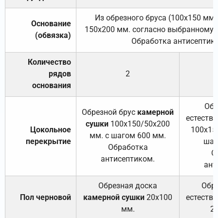
Из обрезного бруса (100х150 мм.
Основание
150х200 мм. согласно выбранному с
(обвязка)
Обработка антисептик
Количество
рядов
2
основания
Обр
Обрезной брус
камерной
естеств
сушки
100х150/50х200
Цокольное
100х15
мм. с шагом 600 мм.
перекрытие
шаг
Обработка
О
антисептиком.
ант
Обрезная доска
Обр
Пол черновой
камерной сушки
20х100
естеств
мм.
2