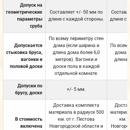
Допуск на
геометрические
Составляет +/- 50 мм по
Составля
параметры
длине с каждой стороны.
длине с 
сруба
По всему периметру стен
Допускается
дома (если ширина и
По всему
стыковка бруса,
длина дома более 6,0
дома (
вагонки и
метров). Вагонки и
длина 
половой доски
доски пола в каждой
отдельной комнате.
Допуски по
+/- 5 мм.
брусу, доске
Доставка комплекта
Достав
материала в радиусе 500
материал
В стоимость
км. от г. Пестова
км. 
включена
Новгородской области и
Новгоро