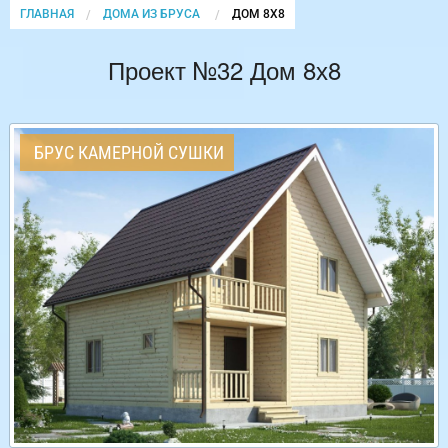
ГЛАВНАЯ
ДОМА ИЗ БРУСА
CURRENT:
ДОМ 8Х8
Проект №32 Дом 8х8
БРУС КАМЕРНОЙ СУШКИ