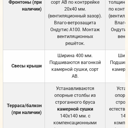
Фронтоны (при
сорт АВ по контррейке
толщиной
наличии)
20х40 мм.
по контр
(вентиляционный зазор).
(вентиля
Влаго-ветрозащита
Влаго
Ондутис А100. Монтаж
Ондути
вентиляционных
вент
решёток.
Ширина 400 мм.
Шир
Подшиваются вагонкой
Подшива
Свесы крыши
камерной сушки, сорт
камерн
АВ.
Устанавливаются
Уста
опорные столбы из
опорн
строганного бруса
строг
Терраса/балкон
камерной сушки
естеств
(при наличии)
140х140 мм. с
140
компенсационными
компе