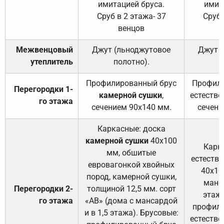
имитацией бруса.
имит
Сруб в 2 этажа- 37
Сруб 
венцов
Межвенцовый
Джут (льноджутовое
Джут 
утеплитель
полотно).
п
Профилированный брус
Профили
Перегородки 1-
камерной сушки
,
естестве
го этажа
сечением 90х140 мм.
сечени
Каркасные: доска
камерной сушки
40х100
Карк
мм, обшитые
естеств
евровагонкой хвойных
40х10
пород, камерной сушки,
манса
Перегородки 2-
толщиной 12,5 мм. сорт
этажа
го этажа
«АВ» (дома с мансардой
профили
и в 1,5 этажа). Брусовые:
естестве