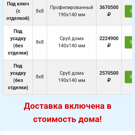
Под ключ
Профилированный
3670500
(с
8х8
За
190х140 мм
отделкой)
Под
усадку
Cруб дома
2224900
8х8
За
(без
140х140 мм
отделки)
Под
усадку
Cруб дома
2570500
8х8
За
(без
190х140 мм
отделки)
Доставка включена в
стоимость дома!