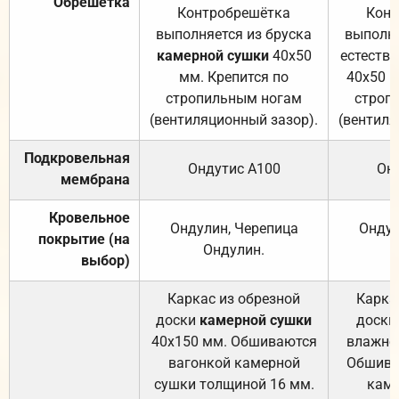
Обрешётка
Контробрешётка
Конт
выполняется из бруска
выполня
камерной сушки
40х50
естеств
мм. Крепится по
40х50 м
стропильным ногам
строп
(вентиляционный зазор).
(вентиля
Подкровельная
Ондутис А100
Он
мембрана
Кровельное
Ондулин, Черепица
Ондул
покрытие (на
Ондулин.
выбор)
Каркас из обрезной
Карка
доски
камерной сушки
доски
40х150 мм. Обшиваются
влажно
вагонкой камерной
Обшива
сушки толщиной 16 мм.
каме