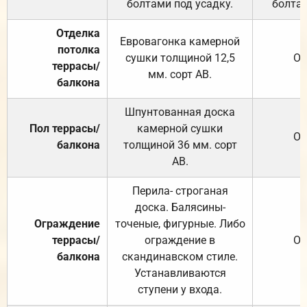
болтами под усадку.
болтам
Отделка
Евровагонка камерной
потолка
сушки толщиной 12,5
От
террасы/
мм. сорт АВ.
балкона
Шпунтованная доска
Пол террасы/
камерной сушки
От
балкона
толщиной 36 мм. сорт
АВ.
Перила- строганая
доска. Балясины-
Ограждение
точеные, фигурные. Либо
террасы/
ограждение в
От
балкона
скандинавском стиле.
Устанавливаются
ступени у входа.