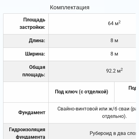
Комплектация
Площадь
2
64 м
застройки:
Длина:
8 м
Ширина:
8 м
Общая
2
92.2 м
площадь:
Под 
Под ключ (с отделкой)
Свайно-винтовой или ж/б сваи (р
Фундамент
отдельно).
Гидроизоляция
Рубероид в два слоя
фундамента