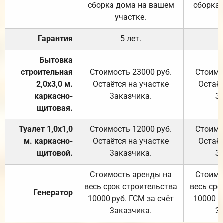
сборка дома на вашем
сборка
участке.
Гарантия
5 лет.
Бытовка
строительная
Стоимость 23000 руб.
Стоимо
2,0х3,0 м.
Остаётся на участке
Остаёт
каркасно-
Заказчика.
З
щитовая.
Туалет 1,0х1,0
Стоимость 12000 руб.
Стоимо
м. каркасно-
Остаётся на участке
Остаёт
щитовой.
Заказчика.
З
Стоимость аренды на
Стоимо
весь срок строительства
весь сро
Генератор
10000 руб. ГСМ за счёт
10000 р
Заказчика.
З