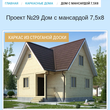
ГЛАВНАЯ
КАРКАСНЫЕ ДОМА
CURRENT:
ДОМ С МАНСАРДОЙ 7,5Х8
Проект №29 Дом с мансардой 7,5х8
КАРКАС ИЗ СТРОГАНОЙ ДОСКИ