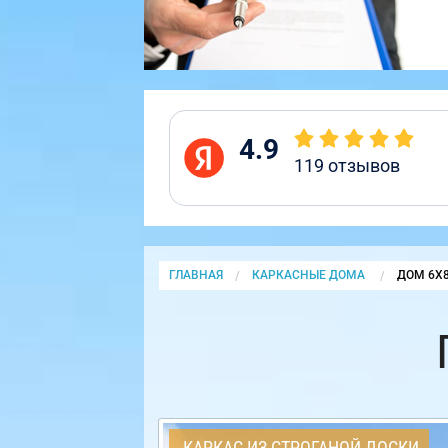
4.9
119
отзывов
ГЛАВНАЯ
КАРКАСНЫЕ ДОМА
CURRENT
ДОМ 6Х
КАРКАС ИЗ СТРОГАНОЙ ДОСКИ