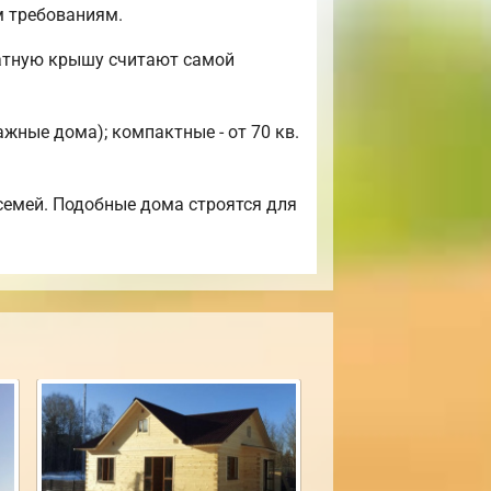
м требованиям.
катную крышу считают самой
жные дома); компактные - от 70 кв.
семей. Подобные дома строятся для