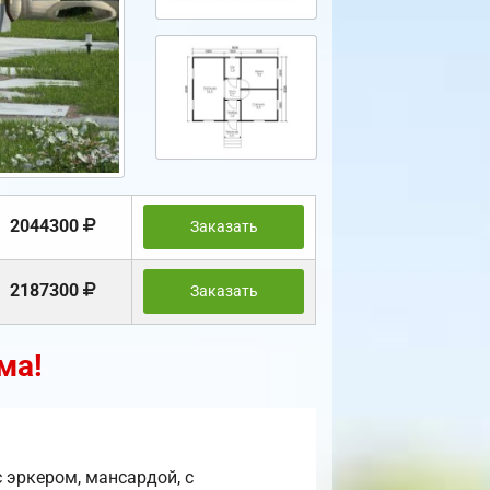
2044300
Заказать
2187300
Заказать
ма!
 эркером, мансардой, с