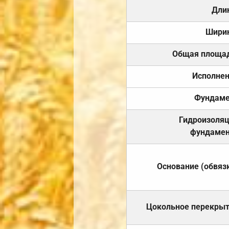
Дли
Шири
Общая площа
Исполне
Фундаме
Гидроизоля
фундамен
Основание (обвяз
Цокольное перекры