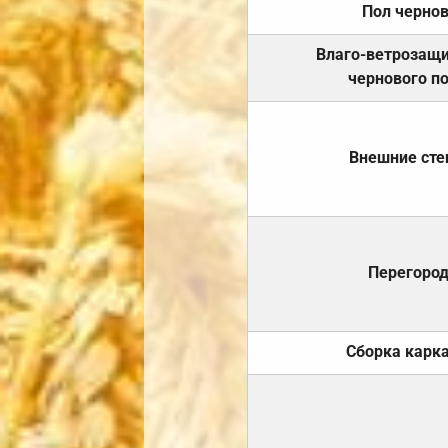
Пол черно
Влаго-ветрозащ
чернового п
Внешние ст
Перегоро
Сборка карк