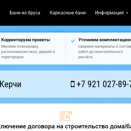
а
Бани из бруса
Каркасные бани
Информация
Корректируем проекты
Уточняем комплектацию
Меняем планировку,
Сверяем материалы и состав
расположение окон, дверей и
работ до окончательного
перегородок.
расчёта.
 Керчи
+7 921 027-89-