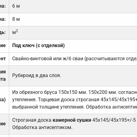
на:
6 м
на:
8 м
2
дь:
м
ние
Под ключ (с отделкой)
нт
Свайно-винтовой или ж/б сваи (рассчитываются отде
ция
Рубероид в два слоя.
та
Из обрезного бруса 150х150 мм. 150х200 мм. соглас
ка)
утепления. Торцевая доска строганая 45х145/45х195+
выбранной толщине утепления. Обработка антисепти
Строганая доска
камерной сушки
45х145/45х195+/-5
тие
Обработка антисептиком.