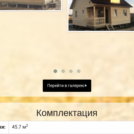
Перейти в галерею
Комплектация
2
ки:
45.7 м