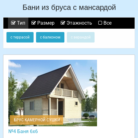
Бани из бруса с мансардой
Тип
Размер
Этажность
Все
с террасой
с балконом
с верандой
БРУС КАМЕРНОЙ СУШКИ
№4 Баня 6х6