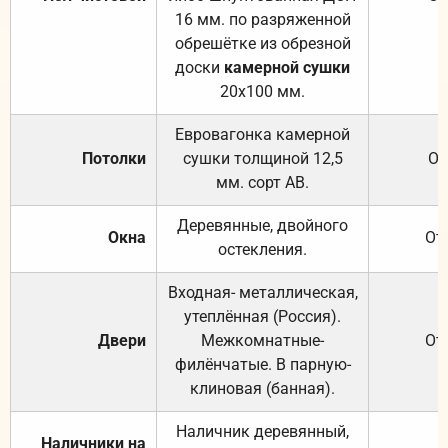
16 мм. по разряженной
обрешётке из обрезной
доски
камерной сушки
20х100 мм.
Евровагонка камерной
Потолки
сушки толщиной 12,5
От
мм. сорт АВ.
Деревянные, двойного
Окна
От
остекления.
Входная- металлическая,
утеплённая (Россия).
Двери
Межкомнатные-
От
филёнчатые. В парную-
клиновая (банная).
Наличник деревянный,
Наличники на