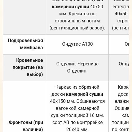
камерной сушки
40х50
естеств
мм. Крепится по
40х50 м
стропильным ногам
строп
(вентиляционный зазор).
(вентиля
Подкровельная
Ондутис А100
Он
мембрана
Кровельное
Ондулин, Черепица
Ондул
покрытие (на
Ондулин.
выбор)
Каркас из обрезной
Карка
доски
камерной сушки
доски
40х150 мм. Обшиваются
влажно
вагонкой камерной
Обшива
сушки толщиной 16 мм.
каме
Фронтоны (при
сорт АВ по контррейке
толщиной
наличии)
20х40 мм.
по контр