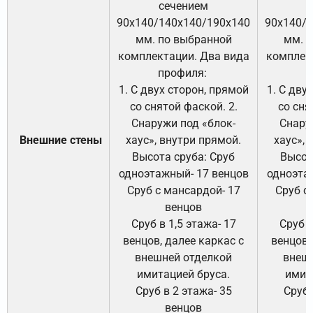
сечением
с
90х140/140х140/190х140
90х140/
мм. по выбранной
мм. 
комплектации. Два вида
комплек
профиля:
п
1. С двух сторон, прямой
1. С дву
со снятой фаской. 2.
со сня
Снаружи под «блок-
Снару
Внешние стены
хаус», внутри прямой.
хаус», 
Высота сруба: Сруб
Высот
одноэтажный- 17 венцов
одноэта
Сруб с мансардой- 17
Сруб с
венцов
Сруб в 1,5 этажа- 17
Сруб в
венцов, далее каркас с
венцов,
внешней отделкой
внеш
имитацией бруса.
имит
Сруб в 2 этажа- 35
Сруб 
венцов