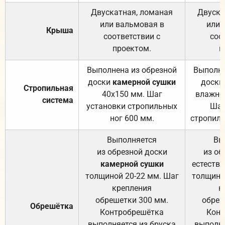
Двускатная, ломаная
Двуска
или вальмовая в
или 
Крыша
соответствии с
соо
проектом.
п
Выполнена из обрезной
Выполне
доски
камерной сушки
доски
Стропильная
40х150 мм. Шаг
влажно
система
установки стропильных
Шаг
ног 600 мм.
стропиль
Выполняется
Вы
из обрезной доски
из об
камерной сушки
естеств
толщиной 20-22 мм. Шаг
толщино
крепления
к
обрешетки 300 мм.
обреш
Обрешётка
Контробрешётка
Конт
выполняется из бруска
выполня