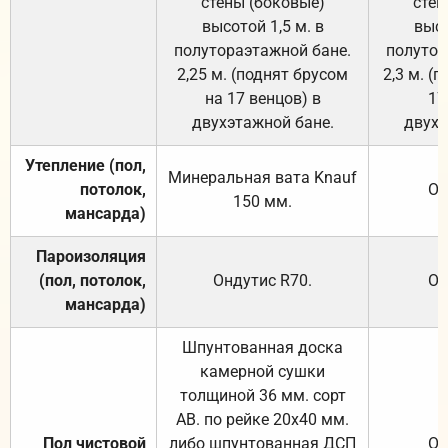
стены (боковые)
стен
высотой 1,5 м. в
высо
полутораэтажной бане.
полутор
2,25 м. (поднят брусом
2,3 м. (
на 17 венцов) в
17
двухэтажной бане.
двухэ
Утепление (пол,
Минеральная вата
Knauf
потолок,
От
150
мм.
мансарда)
Пароизоляция
(пол, потолок,
Ондутис
R70
.
От
мансарда)
Шпунтованная доска
камерной сушки
толщиной 36 мм. сорт
АВ. по рейке 20х40 мм.
Пол чистовой
либо шпунтованная ДСП
От