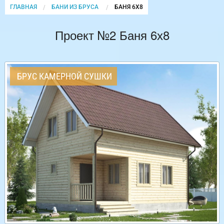
ГЛАВНАЯ
БАНИ ИЗ БРУСА
CURRENT:
БАНЯ 6Х8
Проект №2 Баня 6х8
БРУС КАМЕРНОЙ СУШКИ