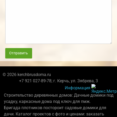
Отправить
© 2026 kerchbrusdoma.ru
+7 921 027-89-78; г. Керчь, ул. Зябрева, 3
Информация
Строительство деревянных домов: Дачные домики под
усадку, каркасные дома под ключ для пмж.
Бригада плотников постороит садовые домики для
дачи. Каталог проектов с фото и ценами: заказать