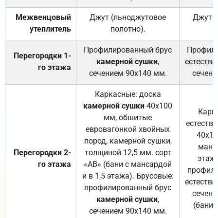
Межвенцовый
Джут (льноджутовое
Джут 
утеплитель
полотно).
п
Профилированный брус
Профили
Перегородки 1-
камерной сушки
,
естестве
го этажа
сечением 90х140 мм.
сечени
Каркасные: доска
камерной сушки
40х100
Карк
мм, обшитые
естеств
евровагонкой хвойных
40х10
пород, камерной сушки,
манса
Перегородки 2-
толщиной 12,5 мм. сорт
этажа
го этажа
«АВ» (бани с мансардой
профили
и в 1,5 этажа). Брусовые:
естестве
профилированный брус
сечени
камерной сушки
,
(бани 
сечением 90х140 мм.