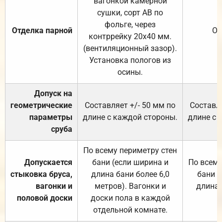
вагонкой камерной
сушки, сорт АВ по
фольге, через
Отделка парной
От
контррейку 20х40 мм.
(вентиляционный зазор).
Установка пологов из
осины.
Допуск на
геометрические
Составляет +/- 50 мм по
Составля
параметры
длине с каждой стороны.
длине с 
сруба
По всему периметру стен
Допускается
бани (если ширина и
По всему
стыковка бруса,
длина бани более 6,0
бани (
вагонки и
метров). Вагонки и
длина 
половой доски
доски пола в каждой
отдельной комнате.