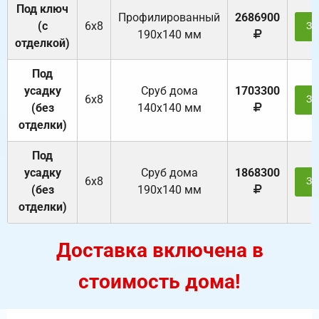
Под ключ
Профилированный
2686900
(с
6х8
За
190х140 мм
отделкой)
Под
усадку
Cруб дома
1703300
6х8
За
(без
140х140 мм
отделки)
Под
усадку
Cруб дома
1868300
6х8
За
(без
190х140 мм
отделки)
Доставка включена в
стоимость дома!