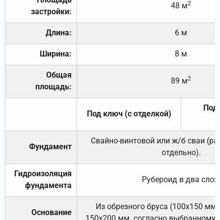
2
48 м
застройки:
Длина:
6 м
Ширина:
8 м
Общая
2
89 м
площадь:
Под 
Под ключ (с отделкой)
Свайно-винтовой или ж/б сваи (р
Фундамент
отдельно).
Гидроизоляция
Рубероид в два слоя
фундамента
Из обрезного бруса (100х150 мм.
Основание
150х200 мм. согласно выбранному с