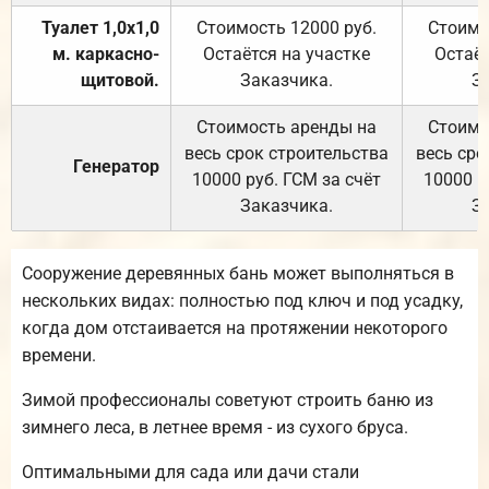
Туалет 1,0х1,0
Стоимость 12000 руб.
Стоимо
м. каркасно-
Остаётся на участке
Остаёт
щитовой.
Заказчика.
З
Стоимость аренды на
Стоимо
весь срок строительства
весь сро
Генератор
10000 руб. ГСМ за счёт
10000 р
Заказчика.
З
Сооружение деревянных бань может выполняться в
нескольких видах: полностью под ключ и под усадку,
когда дом отстаивается на протяжении некоторого
времени.
Зимой профессионалы советуют строить баню из
зимнего леса, в летнее время - из сухого бруса.
Оптимальными для сада или дачи стали