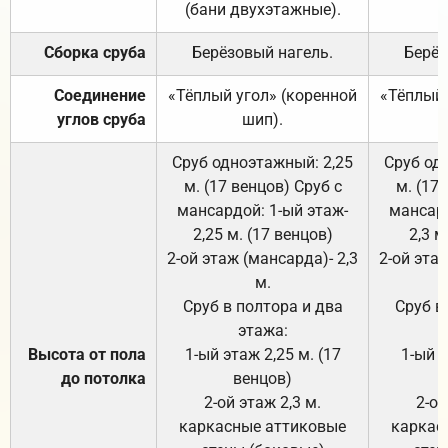
(бани двухэтажные).
Сборка сруба
Берёзовый нагель.
Берёз
Соединение
«Тёплый угол» (коренной
«Тёплый 
углов сруба
шип).
Сруб одноэтажный: 2,25
Сруб од
м. (17 венцов) Сруб с
м. (17
мансардой: 1-ый этаж-
мансард
2,25 м. (17 венцов)
2,3 м
2-ой этаж (мансарда)- 2,3
2-ой этаж
м.
Сруб в полтора и два
Сруб в
этажа:
Высота от пола
1-ый этаж 2,25 м. (17
1-ый э
до потолка
венцов)
2-ой этаж 2,3 м.
2-ой
каркасные аттиковые
каркас