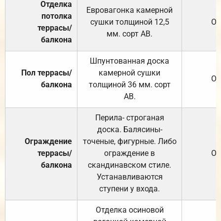
Отделка
Евровагонка камерной
потолка
сушки толщиной 12,5
От
террасы/
мм. сорт АВ.
балкона
Шпунтованная доска
Пол террасы/
камерной сушки
От
балкона
толщиной 36 мм. сорт
АВ.
Перила- строганая
доска. Балясины-
Ограждение
точеные, фигурные. Либо
террасы/
ограждение в
От
балкона
скандинавском стиле.
Устанавливаются
ступени у входа.
Отделка осиновой