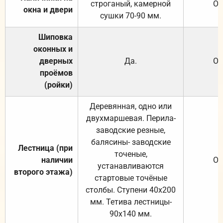
строганый, камерной
От
окна и двери
сушки 70-90 мм.
Шиповка
оконных и
дверных
Да.
От
проёмов
(ройки)
Деревянная, одно или
двухмаршевая. Перила-
заводские резные,
балясины- заводские
Лестница (при
точеные,
наличии
От
устанавливаются
второго этажа)
стартовые точёные
столбы. Ступени 40х200
мм. Тетива лестницы-
90х140 мм.