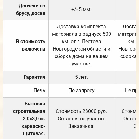
Допуски по
+/- 5 мм.
брусу, доске
Доставка комплекта
Достав
материала в радиусе 500
материал
В стоимость
км. от г. Пестова
км. 
включена
Новгородской области и
Новгоро
сборка дома на вашем
сборка
участке.
Гарантия
5 лет.
Печь
По запросу
Не пр
Бытовка
строительная
Стоимость 23000 руб.
Стоимо
2,0х3,0 м.
Остаётся на участке
Остаёт
каркасно-
Заказчика.
З
щитовая.