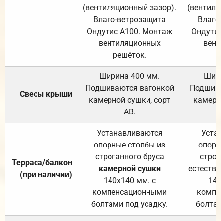
(вентиляционный зазор).
(вентиля
Влаго-ветрозащита
Влаго
Ондутис А100. Монтаж
Ондути
вентиляционных
вент
решёток.
Ширина 400 мм.
Шир
Подшиваются вагонкой
Подшива
Свесы крыши
камерной сушки, сорт
камерн
АВ.
Устанавливаются
Уста
опорные столбы из
опорн
строганного бруса
строг
Терраса/балкон
камерной сушки
естеств
(при наличии)
140х140 мм. с
140
компенсационными
компе
болтами под усадку.
болтам