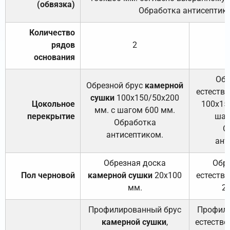
(обвязка)
Обработка антисептик
Количество
рядов
2
основания
Обр
Обрезной брус
камерной
естеств
сушки
100х150/50х200
Цокольное
100х15
мм. с шагом 600 мм.
перекрытие
шаг
Обработка
О
антисептиком.
ант
Обрезная доска
Обр
Пол черновой
камерной сушки
20х100
естеств
мм.
2
Профилированный брус
Профили
камерной сушки
,
естестве