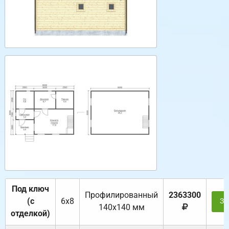
Под ключ
Профилированный
2363300
(с
6х8
За
140х140 мм
отделкой)