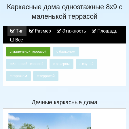
Каркасные дома одноэтажные 8х9 с
маленькой террасой
Тип
Размер
Этажность
Площадь
Все
с маленькой террасой
с балконом
с большой террасой
с эркером
с сауной
с гаражом
с террасой
Дачные каркасные дома