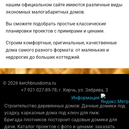
нашем официальном сайте имеются различные виды
экономных малогабаритных домов.
Вы сможете подобрать простые классические
планировки проектов с примерами и ценами.
Строим комфортные, оригинальные, качественные
дома самого разного формата: от маленьких и
недорогих до больших коттеджей.
© 2026 kerchbrusdoma.ru
+7 921 027-89-78; г. Керчь, ул. Зябрева, 3
Информация
Строительство деревянных домов: Дачные домики под
усадку, каркасные дома под ключ для пмж.
Бригада плотников постороит садовые домики для
дачи. Каталог проектов с фото и ценами: заказать