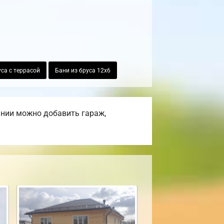
уса с террасой
Бани из бруса 12х6
ании можно добавить гараж,