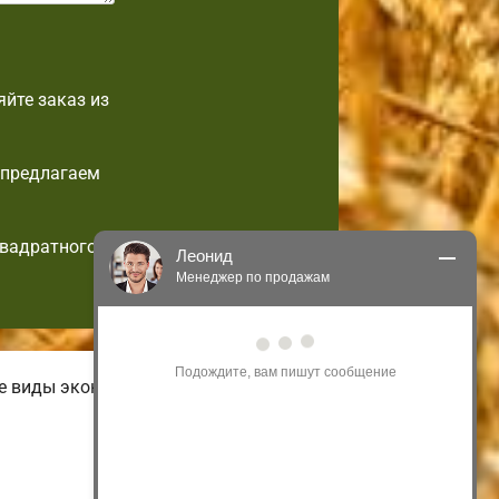
йте заказ из
 предлагаем
квадратного
Леонид
Менеджер по продажам
Здравствуйте! Я могу 
проконсультировать Вас по нашим 
акциям и проектам.
ые виды экономных малогабаритных
Только что