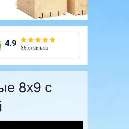
4.9
35
отзывов
ые 8х9 с
й