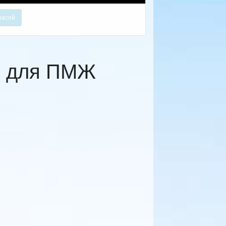
расой
и для ПМЖ