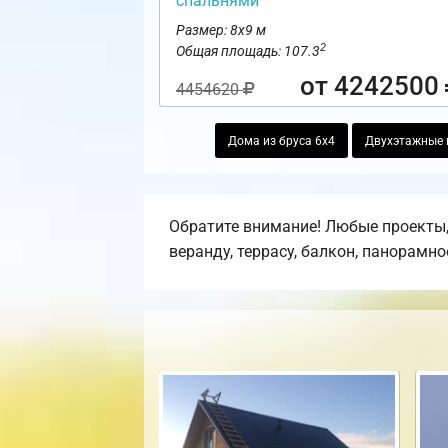
спальнями
Размер: 8х9 м
2
Общая площадь: 107.3
от 4242500
4454620
Дома из бруса 6х4
Двухэтажные 
Обратите внимание! Любые проекты,
веранду, террасу, балкон, панорамно