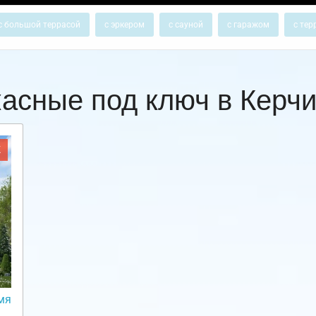
с большой террасой
с эркером
с сауной
с гаражом
с тер
касные под ключ в Керч
Ж
мя