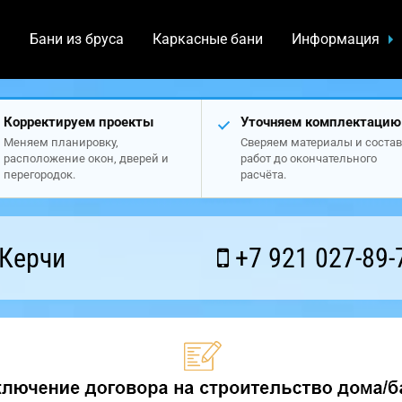
а
Бани из бруса
Каркасные бани
Информация
Корректируем проекты
Уточняем комплектацию
Меняем планировку,
Сверяем материалы и состав
расположение окон, дверей и
работ до окончательного
перегородок.
расчёта.
 Керчи
+7 921 027-89-