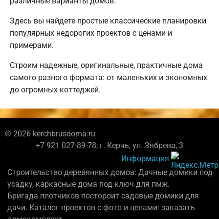
различные варианты домов.
Здесь вы найдете простые классические планировки
популярных недорогих проектов с ценами и
примерами.
Строим надежные, оригинальные, практичные дома
самого разного формата: от маленьких и экономных
до огромных коттеджей.
© 2026 kerchbrusdoma.ru
+7 921 027-89-78; г. Керчь, ул. Зябрева, 3
Информация
Строительство деревянных домов: Дачные домики под
усадку, каркасные дома под ключ для пмж.
Бригада плотников постороит садовые домики для
дачи. Каталог проектов с фото и ценами: заказать