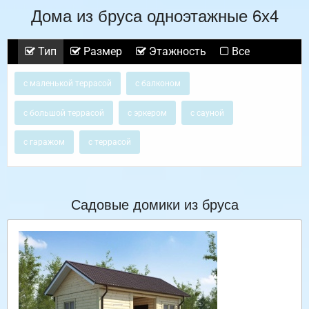
Дома из бруса одноэтажные 6х4
Тип
Размер
Этажность
Все
с маленькой террасой
с балконом
с большой террасой
с эркером
с сауной
с гаражом
с террасой
Садовые домики из бруса