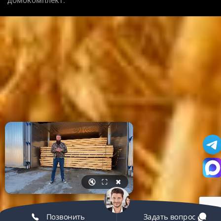
домокомплект.
🔇
⛶
✖
Позвонить
Задать вопрос