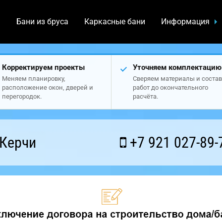
а
Бани из бруса
Каркасные бани
Информация
Корректируем проекты
Уточняем комплектацию
Меняем планировку,
Сверяем материалы и состав
расположение окон, дверей и
работ до окончательного
перегородок.
расчёта.
 Керчи
+7 921 027-89-