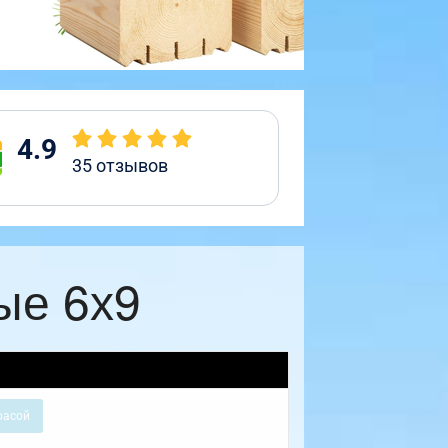
4.9
35
отзывов
ые 6х9
расой