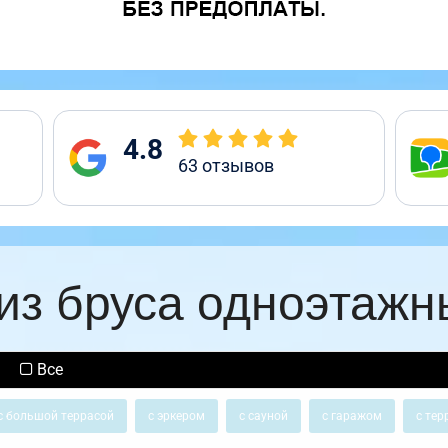
4.8
63
отзывов
из бруса одноэтажн
Все
с большой террасой
с эркером
с сауной
с гаражом
с тер