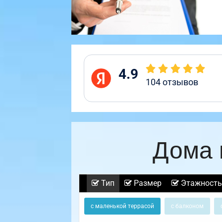
4.9
104
отзывов
Дома 
Тип
Размер
Этажность
с маленькой террасой
с балконом