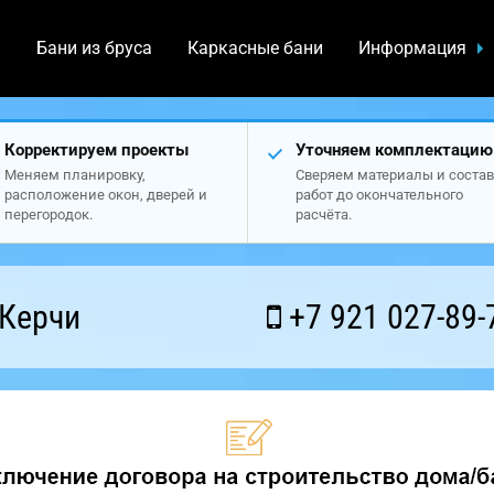
а
Бани из бруса
Каркасные бани
Информация
Корректируем проекты
Уточняем комплектацию
Меняем планировку,
Сверяем материалы и состав
расположение окон, дверей и
работ до окончательного
перегородок.
расчёта.
 Керчи
+7 921 027-89-