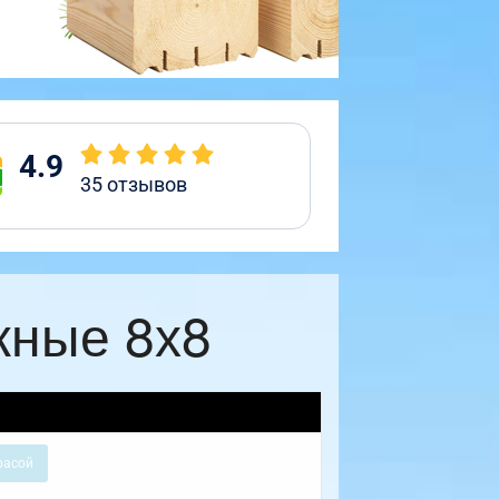
4.9
35
отзывов
жные 8х8
расой