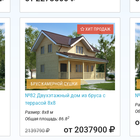
ХИТ ПРОДАЖ
БРУС КАМЕРНОЙ СУШКИ
№82 Двухэтажный дом из бруса с
№
террасой 8х8
Ра
Об
Размер: 8х8 м
2
Общая площадь: 86.8
о
от 2037900
2139790