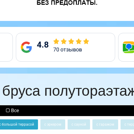
4.8
70
отзывов
 бруса полутораэта
Все
с большой террасой
с эркером
с сауной
с гаражом
с тер