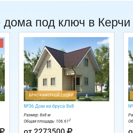
 дома под ключ в Керч
Ж
БРУС КАМЕРНОЙ СУШКИ
№36 Дом из бруса 8х8
№
Размер: 8х8 м
Ра
2
Общая площадь: 106.61
Об
от 2273500
о