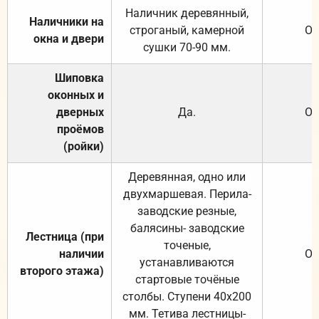
Наличник деревянный,
Наличники на
строганый, камерной
От
окна и двери
сушки 70-90 мм.
Шиповка
оконных и
дверных
Да.
От
проёмов
(ройки)
Деревянная, одно или
двухмаршевая. Перила-
заводские резные,
балясины- заводские
Лестница (при
точеные,
наличии
От
устанавливаются
второго этажа)
стартовые точёные
столбы. Ступени 40х200
мм. Тетива лестницы-