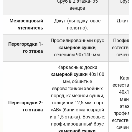
Сруб в 2 этажа- 35
Сруб 
венцов
Межвенцовый
Джут (льноджутовое
Джут 
утеплитель
полотно).
п
Профилированный брус
Профили
Перегородки 1-
камерной сушки
,
естестве
го этажа
сечением 90х140 мм.
сечени
Каркасные: доска
камерной сушки
40х100
Карк
мм, обшитые
естеств
евровагонкой хвойных
40х10
пород, камерной сушки,
манса
Перегородки 2-
толщиной 12,5 мм. сорт
этажа
го этажа
«АВ» (бани с мансардой
профили
и в 1,5 этажа). Брусовые:
естестве
профилированный брус
сечени
камерной сушки
,