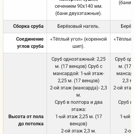
(бани 
сечением 90х140 мм.
(бани двухэтажные).
Сборка сруба
Берёзовый нагель.
Берёз
Соединение
«Тёплый угол» (коренной
«Тёплый 
углов сруба
шип).
Сруб одноэтажный: 2,25
Сруб од
м. (17 венцов) Сруб с
м. (17
мансардой: 1-ый этаж-
мансард
2,25 м. (17 венцов)
2,3 м
2-ой этаж (мансарда)- 2,3
2-ой этаж
м.
Сруб в полтора и два
Сруб в
этажа:
Высота от пола
1-ый этаж 2,25 м. (17
1-ый э
до потолка
венцов)
2-ой этаж 2,3 м.
2-ой