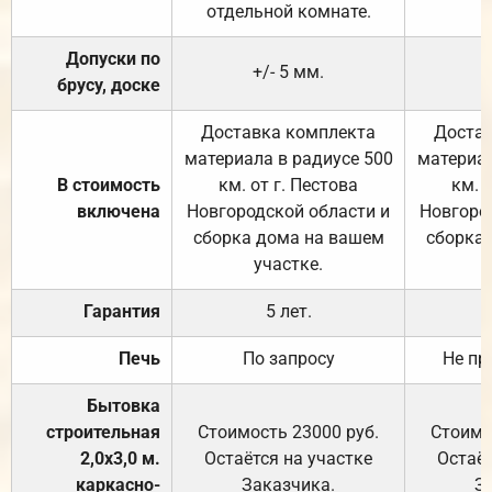
отдельной комнате.
Допуски по
+/- 5 мм.
брусу, доске
Доставка комплекта
Достав
материала в радиусе 500
материал
В стоимость
км. от г. Пестова
км. 
включена
Новгородской области и
Новгоро
сборка дома на вашем
сборка
участке.
Гарантия
5 лет.
Печь
По запросу
Не пр
Бытовка
строительная
Стоимость 23000 руб.
Стоимо
2,0х3,0 м.
Остаётся на участке
Остаёт
каркасно-
Заказчика.
З