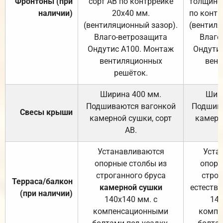
Фронтоны (при
сорт АВ по контррейке
толщиной
наличии)
20х40 мм.
по контр
(вентиляционный зазор).
(вентиля
Влаго-ветрозащита
Влаго
Ондутис А100. Монтаж
Ондути
вентиляционных
вент
решёток.
Ширина 400 мм.
Шир
Подшиваются вагонкой
Подшива
Свесы крыши
камерной сушки, сорт
камерн
АВ.
Устанавливаются
Уста
опорные столбы из
опорн
строганного бруса
строг
Терраса/балкон
камерной сушки
естеств
(при наличии)
140х140 мм. с
140
компенсационными
компе