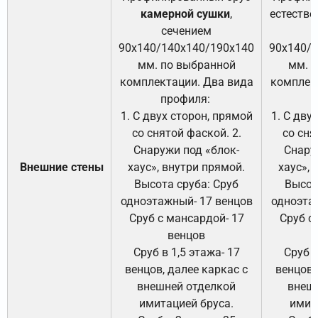
камерной сушки
,
естестве
сечением
с
90х140/140х140/190х140
90х140/
мм. по выбранной
мм. 
комплектации. Два вида
комплек
профиля:
п
1. С двух сторон, прямой
1. С дву
со снятой фаской. 2.
со сня
Снаружи под «блок-
Снару
Внешние стены
хаус», внутри прямой.
хаус», 
Высота сруба: Сруб
Высот
одноэтажный- 17 венцов
одноэта
Сруб с мансардой- 17
Сруб с
венцов
Сруб в 1,5 этажа- 17
Сруб в
венцов, далее каркас с
венцов,
внешней отделкой
внеш
имитацией бруса.
имит