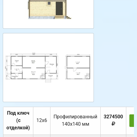
Под ключ
Профилированный
3274500
(с
12х6
З
140х140 мм
отделкой)