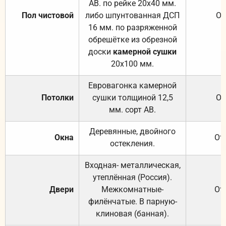
АВ. по рейке 20х40 мм.
Пол чистовой
либо шпунтованная ДСП
От
16 мм. по разряженной
обрешётке из обрезной
доски
камерной сушки
20х100 мм.
Евровагонка камерной
Потолки
сушки толщиной 12,5
От
мм. сорт АВ.
Деревянные, двойного
Окна
От
остекления.
Входная- металлическая,
утеплённая (Россия).
Двери
Межкомнатные-
От
филёнчатые. В парную-
клиновая (банная).