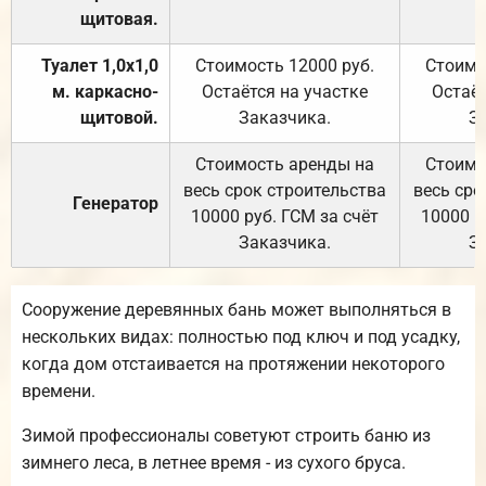
щитовая.
Туалет 1,0х1,0
Стоимость 12000 руб.
Стоимо
м. каркасно-
Остаётся на участке
Остаёт
щитовой.
Заказчика.
З
Стоимость аренды на
Стоимо
весь срок строительства
весь сро
Генератор
10000 руб. ГСМ за счёт
10000 р
Заказчика.
З
Сооружение деревянных бань может выполняться в
нескольких видах: полностью под ключ и под усадку,
когда дом отстаивается на протяжении некоторого
времени.
Зимой профессионалы советуют строить баню из
зимнего леса, в летнее время - из сухого бруса.