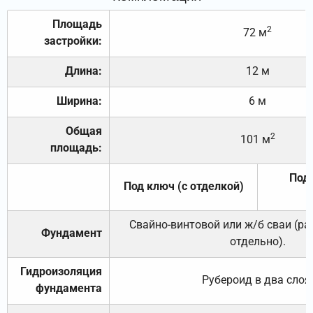
Площадь
2
72 м
застройки:
Длина:
12 м
Ширина:
6 м
Общая
2
101 м
площадь:
Под 
Под ключ (с отделкой)
Свайно-винтовой или ж/б сваи (р
Фундамент
отдельно).
Гидроизоляция
Рубероид в два слоя
фундамента