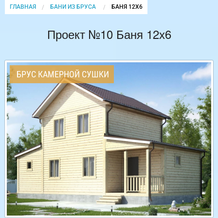
ГЛАВНАЯ
БАНИ ИЗ БРУСА
CURRENT:
БАНЯ 12Х6
Проект №10 Баня 12х6
БРУС КАМЕРНОЙ СУШКИ