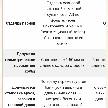
Отделка осиновой
вагонкой камерной
сушки, сорт АВ по
фольге, через
Отделка парной
От
контррейку 20х40 мм.
(вентиляционный зазор).
Установка пологов из
осины.
Допуск на
геометрические
Составляет +/- 50 мм по
Составля
параметры
длине с каждой стороны.
длине с 
сруба
По всему периметру стен
Допускается
бани (если ширина и
По всему
стыковка бруса,
длина бани более 6,0
бани (
вагонки и
метров). Вагонки и
длина 
половой доски
доски пола в каждой