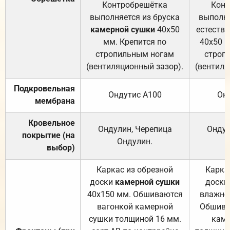
Контробрешётка
Конт
выполняется из бруска
выполня
камерной сушки
40х50
естеств
мм. Крепится по
40х50 м
стропильным ногам
строп
(вентиляционный зазор).
(вентиля
Подкровельная
Ондутис А100
Он
мембрана
Кровельное
Ондулин, Черепица
Ондул
покрытие (на
Ондулин.
выбор)
Каркас из обрезной
Карка
доски
камерной сушки
доски
40х150 мм. Обшиваются
влажно
вагонкой камерной
Обшива
сушки толщиной 16 мм.
каме