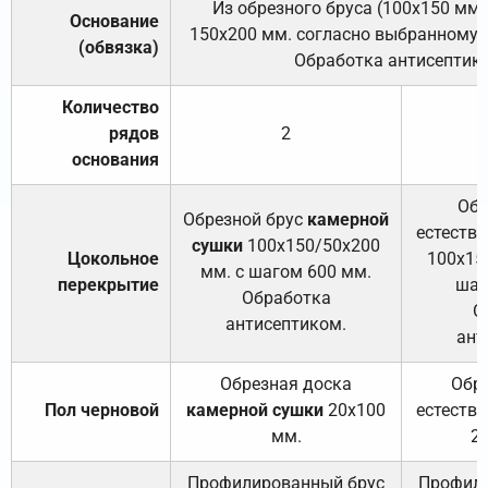
Из обрезного бруса (100х150 мм.
Основание
150х200 мм. согласно выбранному с
(обвязка)
Обработка антисептик
Количество
рядов
2
основания
Обр
Обрезной брус
камерной
естеств
сушки
100х150/50х200
Цокольное
100х15
мм. с шагом 600 мм.
перекрытие
шаг
Обработка
О
антисептиком.
ант
Обрезная доска
Обр
Пол черновой
камерной сушки
20х100
естеств
мм.
2
Профилированный брус
Профили