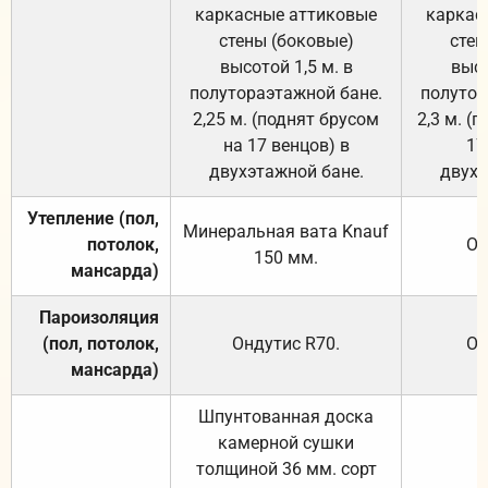
каркасные аттиковые
каркас
стены (боковые)
стен
высотой 1,5 м. в
высо
полутораэтажной бане.
полутор
2,25 м. (поднят брусом
2,3 м. (
на 17 венцов) в
17
двухэтажной бане.
двухэ
Утепление (пол,
Минеральная вата
Knauf
потолок,
От
150
мм.
мансарда)
Пароизоляция
(пол, потолок,
Ондутис
R70
.
От
мансарда)
Шпунтованная доска
камерной сушки
толщиной 36 мм. сорт