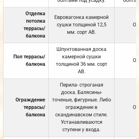
болтами под усадку.
болтам
Отделка
Евровагонка камерной
потолка
сушки толщиной 12,5
От
террасы/
мм. сорт АВ.
балкона
Шпунтованная доска
Пол террасы/
камерной сушки
От
балкона
толщиной 36 мм. сорт
АВ.
Перила- строганая
доска. Балясины-
Ограждение
точеные, фигурные. Либо
террасы/
ограждение в
От
балкона
скандинавском стиле.
Устанавливаются
ступени у входа.