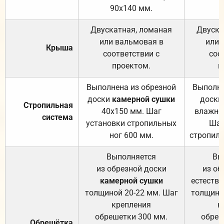
90х140 мм.
Двускатная, ломаная
Двуска
или вальмовая в
или 
Крыша
соответствии с
соо
проектом.
п
Выполнена из обрезной
Выполне
доски
камерной сушки
доски
Стропильная
40х150 мм. Шаг
влажно
система
установки стропильных
Шаг
ног 600 мм.
стропиль
Выполняется
Вы
из обрезной доски
из об
камерной сушки
естеств
толщиной 20-22 мм. Шаг
толщино
крепления
к
обрешетки 300 мм.
обреш
Обрешётка