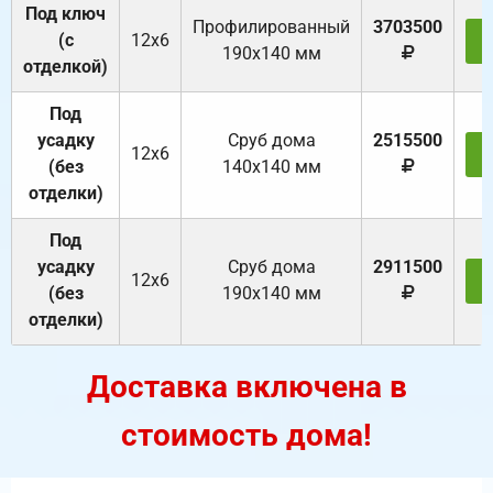
Под ключ
Профилированный
3703500
(с
12х6
З
190х140 мм
отделкой)
Под
усадку
Cруб дома
2515500
12х6
З
(без
140х140 мм
отделки)
Под
усадку
Cруб дома
2911500
12х6
З
(без
190х140 мм
отделки)
Доставка включена в
стоимость дома!