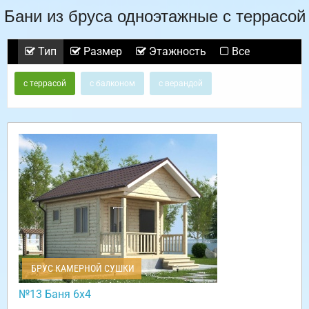
Бани из бруса одноэтажные с террасой
Тип
Размер
Этажность
Все
с террасой
с балконом
с верандой
БРУС КАМЕРНОЙ СУШКИ
№13 Баня 6х4