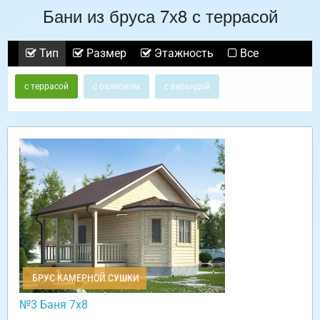
Бани из бруса 7х8 с террасой
Тип
Размер
Этажность
Все
с террасой
с балконом
с верандой
БРУС КАМЕРНОЙ СУШКИ
№3 Баня 7х8