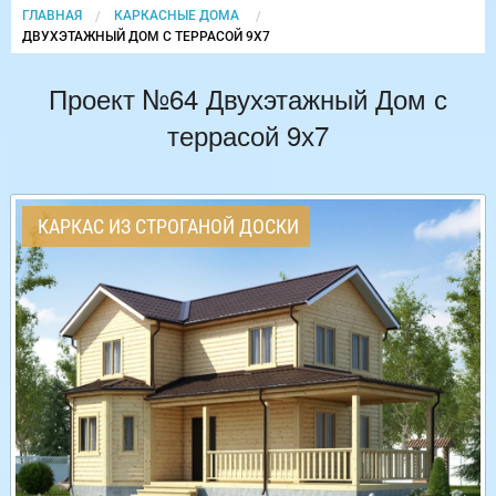
ГЛАВНАЯ
КАРКАСНЫЕ ДОМА
CURRENT:
ДВУХЭТАЖНЫЙ ДОМ С ТЕРРАСОЙ 9Х7
Проект №64 Двухэтажный Дом с
террасой 9х7
КАРКАС ИЗ СТРОГАНОЙ ДОСКИ