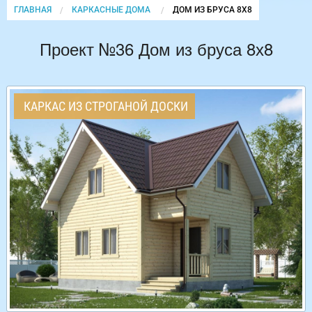
ГЛАВНАЯ
КАРКАСНЫЕ ДОМА
CURRENT:
ДОМ ИЗ БРУСА 8Х8
Проект №36 Дом из бруса 8х8
КАРКАС ИЗ СТРОГАНОЙ ДОСКИ