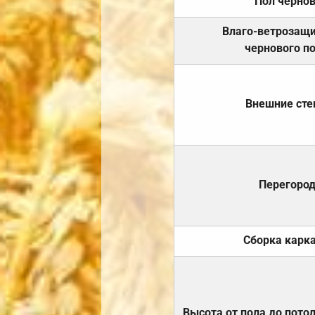
Пол черно
Влаго-ветрозащ
чернового п
Внешние ст
Перегоро
Сборка карк
Высота от пола до пото