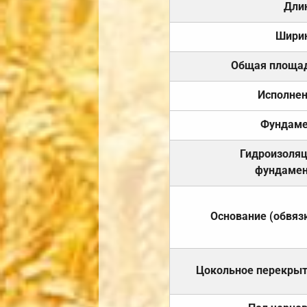
Дли
Шири
Общая площа
Исполне
Фундаме
Гидроизоля
фундамен
Основание (обвяз
Цокольное перекры