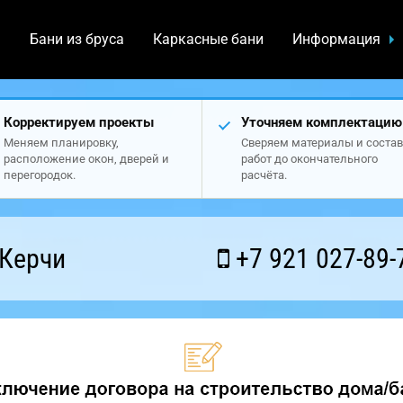
а
Бани из бруса
Каркасные бани
Информация
Корректируем проекты
Уточняем комплектацию
Меняем планировку,
Сверяем материалы и состав
расположение окон, дверей и
работ до окончательного
перегородок.
расчёта.
 Керчи
+7 921 027-89-