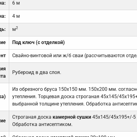
на:
6 м
на:
4 м
2
дь:
м
ние
Под ключ (с отделкой)
нт
Свайно-винтовой или ж/б сваи (рассчитываются отде
ция
Рубероид в два слоя.
та
Из обрезного бруса 150х150 мм. 150х200 мм. соглас
ка)
утепления. Торцевая доска строганая 45х145/45х195+
выбранной толщине утепления. Обработка антисепти
Строганая доска
камерной сушки
45х145/45х195+/-5
тие
Обработка антисептиком.