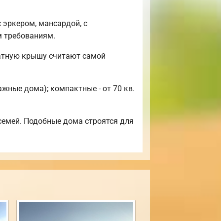
 эркером, мансардой, с
м требованиям.
катную крышу считают самой
жные дома); компактные - от 70 кв.
семей. Подобные дома строятся для