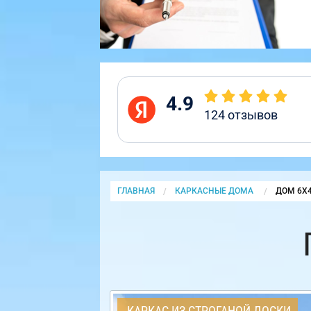
4.9
124
отзывов
ГЛАВНАЯ
КАРКАСНЫЕ ДОМА
CURRENT
ДОМ 6Х
КАРКАС ИЗ СТРОГАНОЙ ДОСКИ