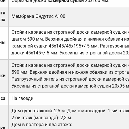
вой
Обрезная доска
камерной сушки
20х100 мм.
ита
Мембрана Ондутис А100.
ола
Стойки каркаса из строганой доски камерной сушки 
шагом 590 мм. Верхняя двойная и нижняя обвязки из
ены
камерной сушки 45х145/45х195+/-5 мм. Разгрузочный
доски 45х145+/-5 мм. Укосины из строганой доски 20
Стойки каркаса из строганой доски камерной сушки 
590 мм. Верхняя двойная и нижняя обвязки из строга
дки
Разгрузочный ригель из строганой доски камерной с
Укосины из строганой доски камерной сушки 20х95 
аса
На гвозди.
Дом одноэтажный: 2,5 м. Дом с мансардой: 1-ый этаж-
2-ой этаж (мансарда)- 2,3 м.
Дом в полтора и два этажа:
лка