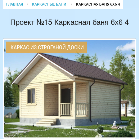
ГЛАВНАЯ
КАРКАСНЫЕ БАНИ
CURRENT:
КАРКАСНАЯ БАНЯ 6Х6 4
Проект №15 Каркасная баня 6х6 4
КАРКАС ИЗ СТРОГАНОЙ ДОСКИ