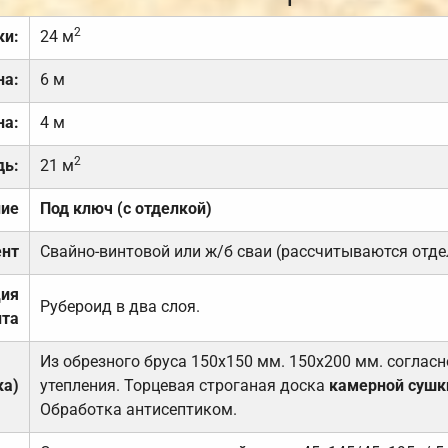
2
ки:
24 м
на:
6 м
на:
4 м
2
дь:
21 м
ние
Под ключ (с отделкой)
нт
Свайно-винтовой или ж/б сваи (рассчитываются отде
ция
Рубероид в два слоя.
та
Из обрезного бруса 150х150 мм. 150х200 мм. соглас
ка)
утепления. Торцевая строганая доска
камерной сушк
Обработка антисептиком.