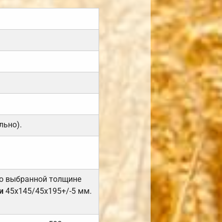
льно).
но выбранной толщине
и
45х145/45х195+/-5 мм.