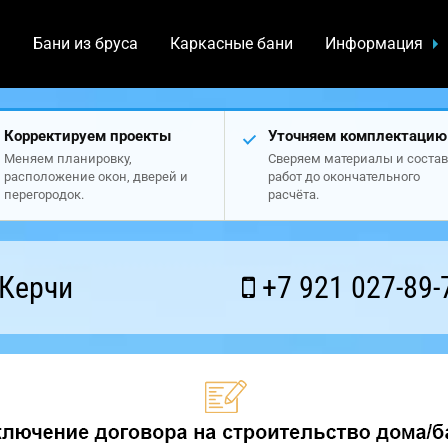
а
Бани из бруса
Каркасные бани
Информация
Корректируем проекты
Уточняем комплектацию
Меняем планировку,
Сверяем материалы и состав
расположение окон, дверей и
работ до окончательного
перегородок.
расчёта.
 Керчи
+7 921 027-89-