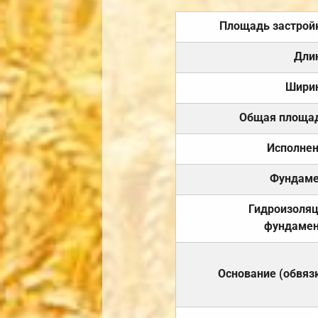
Площадь застрой
Дли
Шири
Общая площа
Исполне
Фундаме
Гидроизоля
фундамен
Основание (обвяз