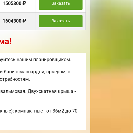
1505300
Заказать
1604300
Заказать
ма!
ьзуйтесь нашим планировщиком.
 бани с мансардой, эркером, с
отребностям.
 вальмовая. Двухскатная крыша -
жные); компактные - от 36м2 до 70