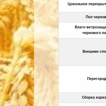
Цокольное перекры
Пол черно
Влаго-ветрозащ
чернового п
Внешние ст
Перегоро
Сборка карк