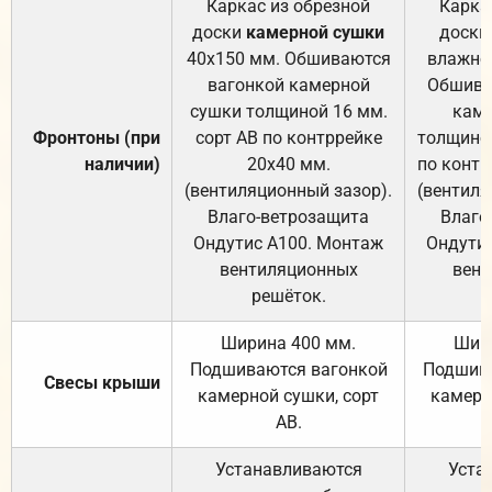
Каркас из обрезной
Карка
доски
камерной сушки
доски
40х150 мм. Обшиваются
влажно
вагонкой камерной
Обшива
сушки толщиной 16 мм.
каме
Фронтоны (при
сорт АВ по контррейке
толщиной
наличии)
20х40 мм.
по контр
(вентиляционный зазор).
(вентиля
Влаго-ветрозащита
Влаго
Ондутис А100. Монтаж
Ондути
вентиляционных
вент
решёток.
Ширина 400 мм.
Шир
Подшиваются вагонкой
Подшива
Свесы крыши
камерной сушки, сорт
камерн
АВ.
Устанавливаются
Уста