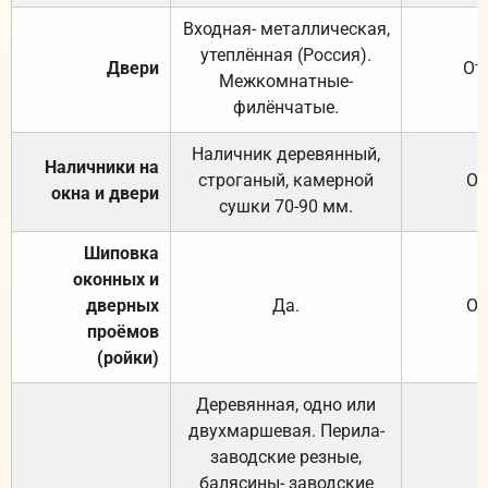
Входная- металлическая,
утеплённая (Россия).
Двери
От
Межкомнатные-
филёнчатые.
Наличник деревянный,
Наличники на
строганый, камерной
От
окна и двери
сушки 70-90 мм.
Шиповка
оконных и
дверных
Да.
От
проёмов
(ройки)
Деревянная, одно или
двухмаршевая. Перила-
заводские резные,
балясины- заводские