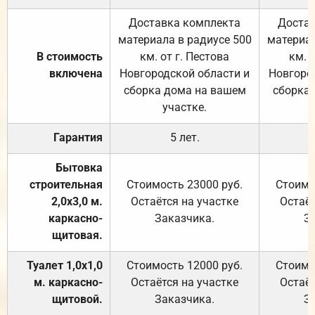
Доставка комплекта
Достав
материала в радиусе 500
материал
В стоимость
км. от г. Пестова
км. 
включена
Новгородской области и
Новгоро
сборка дома на вашем
сборка
участке.
Гарантия
5 лет.
Бытовка
строительная
Стоимость 23000 руб.
Стоимо
2,0х3,0 м.
Остаётся на участке
Остаёт
каркасно-
Заказчика.
З
щитовая.
Туалет 1,0х1,0
Стоимость 12000 руб.
Стоимо
м. каркасно-
Остаётся на участке
Остаёт
щитовой.
Заказчика.
З