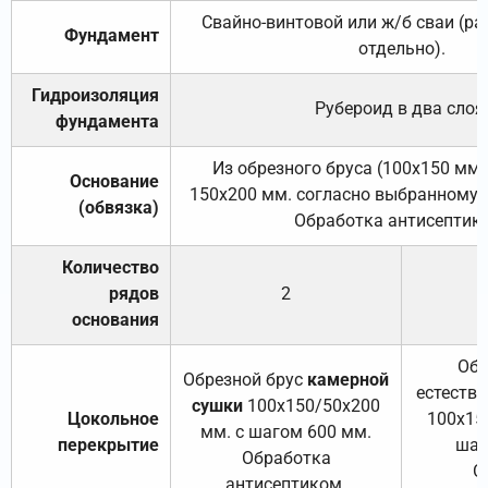
Свайно-винтовой или ж/б сваи (р
Фундамент
отдельно).
Гидроизоляция
Рубероид в два слоя
фундамента
Из обрезного бруса (100х150 мм.
Основание
150х200 мм. согласно выбранному с
(обвязка)
Обработка антисептик
Количество
рядов
2
основания
Обр
Обрезной брус
камерной
естеств
сушки
100х150/50х200
Цокольное
100х15
мм. с шагом 600 мм.
перекрытие
шаг
Обработка
О
антисептиком.