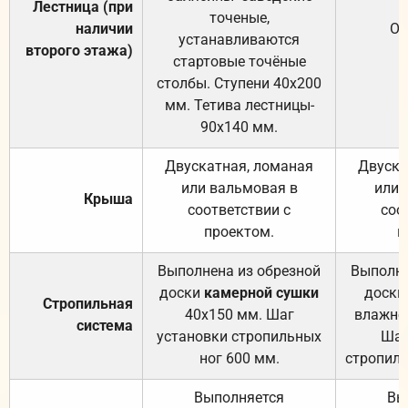
Лестница (при
точеные,
наличии
От
устанавливаются
второго этажа)
стартовые точёные
столбы. Ступени 40х200
мм. Тетива лестницы-
90х140 мм.
Двускатная, ломаная
Двуска
или вальмовая в
или 
Крыша
соответствии с
соо
проектом.
п
Выполнена из обрезной
Выполне
доски
камерной сушки
доски
Стропильная
40х150 мм. Шаг
влажно
система
установки стропильных
Шаг
ног 600 мм.
стропиль
Выполняется
Вы