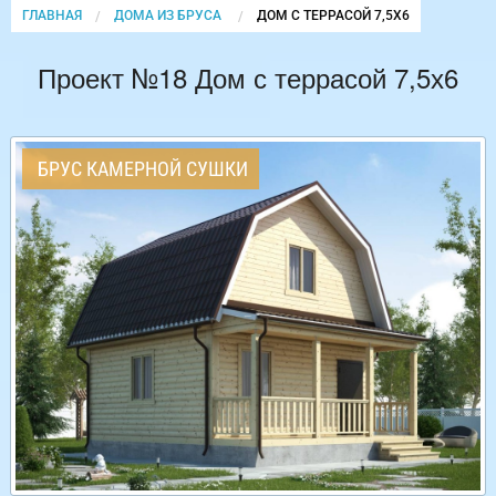
ГЛАВНАЯ
ДОМА ИЗ БРУСА
CURRENT:
ДОМ С ТЕРРАСОЙ 7,5Х6
Проект №18 Дом с террасой 7,5х6
БРУС КАМЕРНОЙ СУШКИ