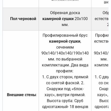
ант
Обрезная доска
Обр
Пол черновой
камерной сушки
20х100
естеств
мм.
2
Профилированный брус
Профили
камерной сушки
,
естестве
сечением
с
90х140/140х140/190х140
90х140/
мм. по выбранной
мм. 
комплектации. Два вида
комплек
профиля:
п
1. С двух сторон, прямой
1. С дву
со снятой фаской. 2.
со сня
Снаружи под «блок-
Снару
Внешние стены
хаус», внутри прямой.
хаус», 
Высота сруба: Сруб
Высот
одноэтажный- 18 венцов
одноэта