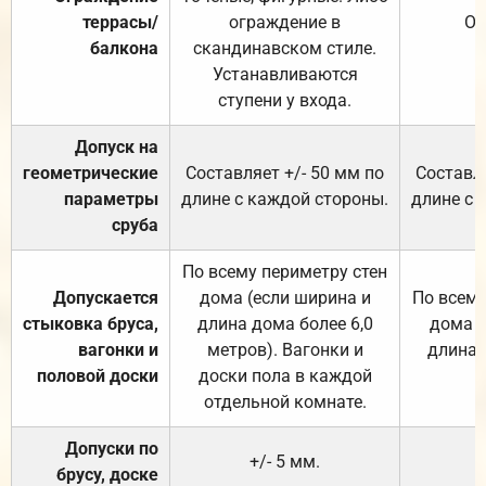
террасы/
ограждение в
От
балкона
скандинавском стиле.
Устанавливаются
ступени у входа.
Допуск на
геометрические
Составляет +/- 50 мм по
Составля
параметры
длине с каждой стороны.
длине с 
сруба
По всему периметру стен
Допускается
дома (если ширина и
По всему
стыковка бруса,
длина дома более 6,0
дома (
вагонки и
метров). Вагонки и
длина 
половой доски
доски пола в каждой
отдельной комнате.
Допуски по
+/- 5 мм.
брусу, доске