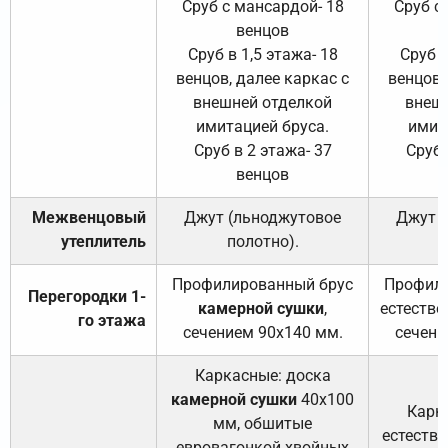
Сруб с мансардой- 18
Сруб с
венцов
Сруб в 1,5 этажа- 18
Сруб в
венцов, далее каркас с
венцов,
внешней отделкой
внеш
имитацией бруса.
имит
Сруб в 2 этажа- 37
Сруб 
венцов
Межвенцовый
Джут (льноджутовое
Джут 
утеплитель
полотно).
п
Профилированный брус
Профили
Перегородки 1-
камерной сушки
,
естестве
го этажа
сечением 90х140 мм.
сечени
Каркасные: доска
камерной сушки
40х100
Карк
мм, обшитые
естеств
евровагонкой хвойных