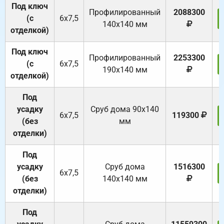
Под ключ
Профилированный
2088300
(с
6х7,5
140х140 мм
отделкой)
Под ключ
Профилированный
2253300
(с
6х7,5
190х140 мм
отделкой)
Под
усадку
Cруб дома 90x140
6х7,5
119300
(без
мм
отделки)
Под
усадку
Cруб дома
1516300
6х7,5
(без
140х140 мм
отделки)
Под