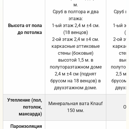
м.
Сруб в полтора и два
Сруб в
этажа:
Высота от пола
1-ый этаж 2,4 м ±4 см.
1-ый эт
до потолка
(18 венцов)
(1
2-ой этаж 2,4 м ±4 см.
2-ой эт
каркасные аттиковые
каркас
стены (боковые)
стен
высотой 1,5 м. в
высо
полутораэтажном доме
полутор
2,4 м ±4 см (поднят
2,5 м 
брусом на 18 венцов) в
брусом 
двухэтажном доме.
двухэ
Утепление (пол,
Минеральная вата
Knauf
потолок,
От
150
мм.
мансарда)
Пароизоляция