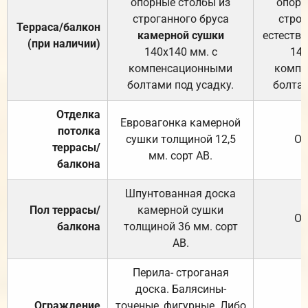
опорные столбы из
опорн
строганного бруса
строг
Терраса/балкон
камерной сушки
естеств
(при наличии)
140х140 мм. с
140
компенсационными
компе
болтами под усадку.
болтам
Отделка
Евровагонка камерной
потолка
сушки толщиной 12,5
От
террасы/
мм. сорт АВ.
балкона
Шпунтованная доска
Пол террасы/
камерной сушки
От
балкона
толщиной 36 мм. сорт
АВ.
Перила- строганая
доска. Балясины-
Ограждение
точеные, фигурные. Либо