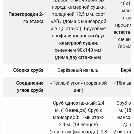
40х10
пород, камерной сушки,
манса
Перегородки 2-
толщиной 12,5 мм. сорт
этажа
го этажа
«АВ» (дома с мансардой
профили
и в 1,5 этажа). Брусовые:
естестве
профилированный брус
сечени
камерной сушки
,
(дома 
сечением 90х140 мм.
(дома двухэтажные).
Сборка сруба
Берёзовый нагель.
Берёз
Соединение
«Тёплый угол» (коренной
«Тёплый 
углов сруба
шип).
Сруб одноэтажный: 2,4
Сруб од
м. (18 венцов) Сруб с
м. (18
мансардой: 1-ый этаж-
мансард
2,4 м. (18 венцов)
2,5 м
2-ой этаж (мансарда)- 2,3
2-ой этаж