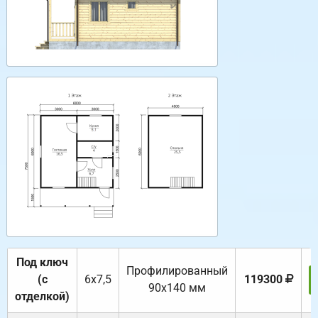
Под ключ
Профилированный
(с
6х7,5
119300
90х140 мм
отделкой)