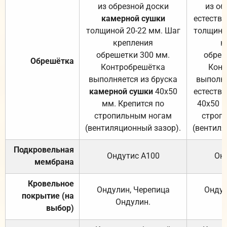
из обрезной доски
из об
камерной сушки
естеств
толщиной 20-22 мм. Шаг
толщино
крепления
к
обрешетки 300 мм.
обреш
Обрешётка
Контробрешётка
Конт
выполняется из бруска
выполня
камерной сушки
40х50
естеств
мм. Крепится по
40х50 м
стропильным ногам
строп
(вентиляционный зазор).
(вентиля
Подкровельная
Ондутис А100
Он
мембрана
Кровельное
Ондулин, Черепица
Ондул
покрытие (на
Ондулин.
выбор)