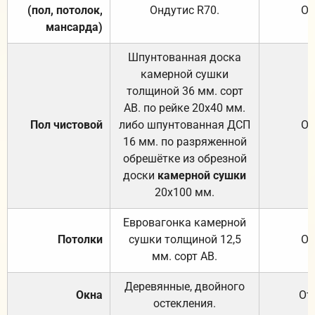
(пол, потолок,
Ондутис
R70
.
От
мансарда)
Шпунтованная доска
камерной сушки
толщиной 36 мм. сорт
АВ. по рейке 20х40 мм.
Пол чистовой
либо шпунтованная ДСП
От
16 мм. по разряженной
обрешётке из обрезной
доски
камерной сушки
20х100 мм.
Евровагонка камерной
Потолки
сушки толщиной 12,5
От
мм. сорт АВ.
Деревянные, двойного
Окна
От
остекления.