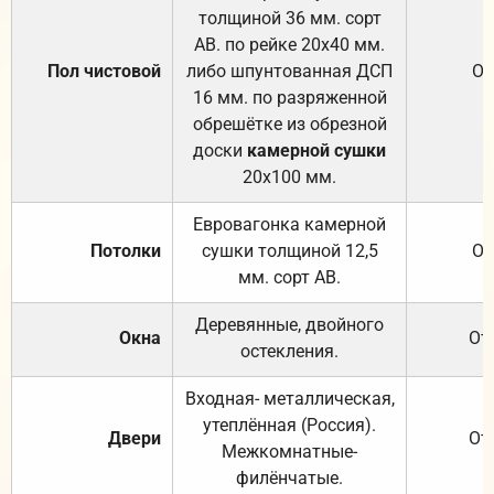
толщиной 36 мм. сорт
АВ. по рейке 20х40 мм.
Пол чистовой
либо шпунтованная ДСП
От
16 мм. по разряженной
обрешётке из обрезной
доски
камерной сушки
20х100 мм.
Евровагонка камерной
Потолки
сушки толщиной 12,5
От
мм. сорт АВ.
Деревянные, двойного
Окна
От
остекления.
Входная- металлическая,
утеплённая (Россия).
Двери
От
Межкомнатные-
филёнчатые.