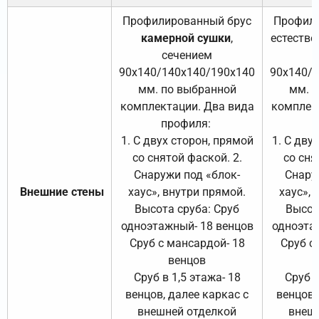
Профилированный брус
Профили
камерной сушки
,
естестве
сечением
с
90х140/140х140/190х140
90х140/
мм. по выбранной
мм. 
комплектации. Два вида
комплек
профиля:
п
1. С двух сторон, прямой
1. С дву
со снятой фаской. 2.
со сня
Снаружи под «блок-
Снару
Внешние стены
хаус», внутри прямой.
хаус», 
Высота сруба: Сруб
Высот
одноэтажный- 18 венцов
одноэта
Сруб с мансардой- 18
Сруб с
венцов
Сруб в 1,5 этажа- 18
Сруб в
венцов, далее каркас с
венцов,
внешней отделкой
внеш