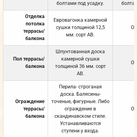
болтами под усадку.
болтам
Отделка
Евровагонка камерной
потолка
сушки толщиной 12,5
От
террасы/
мм. сорт АВ.
балкона
Шпунтованная доска
Пол террасы/
камерной сушки
От
балкона
толщиной 36 мм. сорт
АВ.
Перила- строганая
доска. Балясины-
Ограждение
точеные, фигурные. Либо
террасы/
ограждение в
От
балкона
скандинавском стиле.
Устанавливаются
ступени у входа.