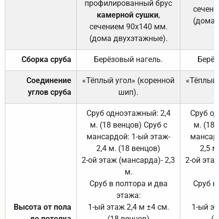
профилированный брус
сечени
камерной сушки
,
(дома 
сечением 90х140 мм.
(дома двухэтажные).
Сборка сруба
Берёзовый нагель.
Берёз
Соединение
«Тёплый угол» (коренной
«Тёплый 
углов сруба
шип).
Сруб одноэтажный: 2,4
Сруб од
м. (18 венцов) Сруб с
м. (18
мансардой: 1-ый этаж-
мансард
2,4 м. (18 венцов)
2,5 м
2-ой этаж (мансарда)- 2,3
2-ой этаж
м.
Сруб в полтора и два
Сруб в
этажа:
Высота от пола
1-ый этаж 2,4 м ±4 см.
1-ый эт
до потолка
(18 венцов)
(1