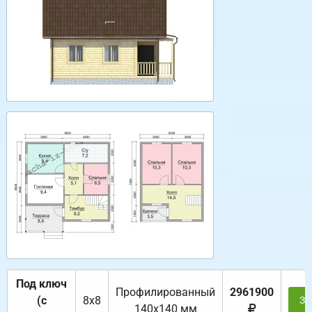
Под ключ
Профилированный
2961900
(с
8х8
За
140х140 мм