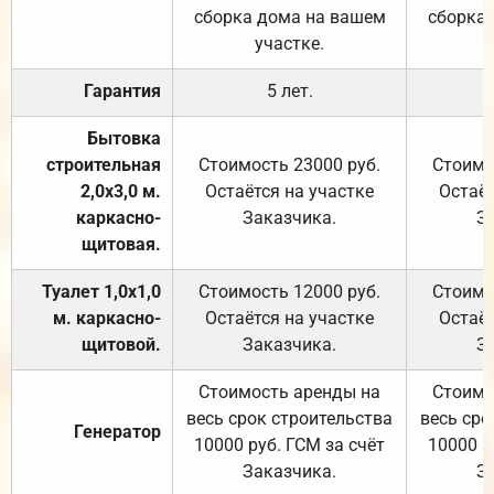
сборка дома на вашем
сборка
участке.
Гарантия
5 лет.
Бытовка
строительная
Стоимость 23000 руб.
Стоимо
2,0х3,0 м.
Остаётся на участке
Остаёт
каркасно-
Заказчика.
З
щитовая.
Туалет 1,0х1,0
Стоимость 12000 руб.
Стоимо
м. каркасно-
Остаётся на участке
Остаёт
щитовой.
Заказчика.
З
Стоимость аренды на
Стоимо
весь срок строительства
весь сро
Генератор
10000 руб. ГСМ за счёт
10000 р
Заказчика.
З