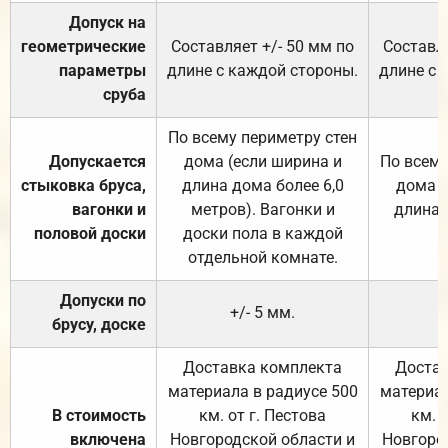
Допуск на
геометрические
Составляет +/- 50 мм по
Составля
параметры
длине с каждой стороны.
длине с 
сруба
По всему периметру стен
Допускается
дома (если ширина и
По всему
стыковка бруса,
длина дома более 6,0
дома (
вагонки и
метров). Вагонки и
длина 
половой доски
доски пола в каждой
отдельной комнате.
Допуски по
+/- 5 мм.
брусу, доске
Доставка комплекта
Достав
материала в радиусе 500
материал
В стоимость
км. от г. Пестова
км. 
включена
Новгородской области и
Новгоро