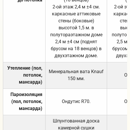
2-ой этаж 2,4 м ±4 см.
2-ой эт
каркасные аттиковые
каркас
стены (боковые)
стен
высотой 1,5 м. в
высо
полутораэтажном доме
полутор
2,4 м ±4 см (поднят
2,5 м 
брусом на 18 венцов) в
брусом 
двухэтажном доме.
двухэ
Утепление (пол,
Минеральная вата
Knauf
потолок,
От
150
мм.
мансарда)
Пароизоляция
(пол, потолок,
Ондутис
R70
.
От
мансарда)
Шпунтованная доска
камерной сушки