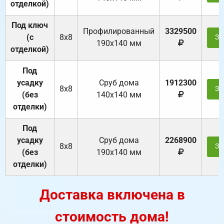
отделкой)
Под ключ
Профилированный
3329500
(с
8х8
За
190х140 мм
отделкой)
Под
усадку
Cруб дома
1912300
8х8
За
(без
140х140 мм
отделки)
Под
усадку
Cруб дома
2268900
8х8
За
(без
190х140 мм
отделки)
Доставка включена в
стоимость дома!