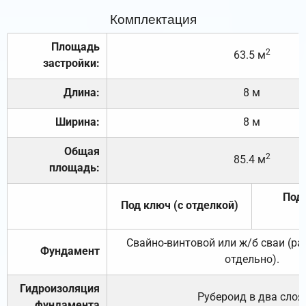
Комплектация
Площадь
2
63.5 м
застройки:
Длина:
8 м
Ширина:
8 м
Общая
2
85.4 м
площадь:
Под 
Под ключ (с отделкой)
Свайно-винтовой или ж/б сваи (р
Фундамент
отдельно).
Гидроизоляция
Рубероид в два слоя
фундамента