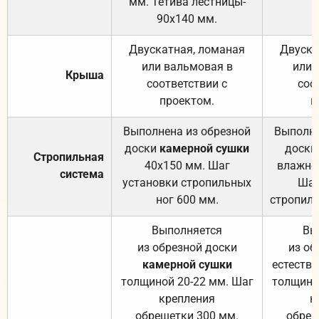
мм. Тетива лестницы-
90х140 мм.
Двускатная, ломаная
Двуска
или вальмовая в
или 
Крыша
соответствии с
соо
проектом.
п
Выполнена из обрезной
Выполне
доски
камерной сушки
доски
Стропильная
40х150 мм. Шаг
влажно
система
установки стропильных
Шаг
ног 600 мм.
стропиль
Выполняется
Вы
из обрезной доски
из об
камерной сушки
естеств
толщиной 20-22 мм. Шаг
толщино
крепления
к
обрешетки 300 мм.
обреш