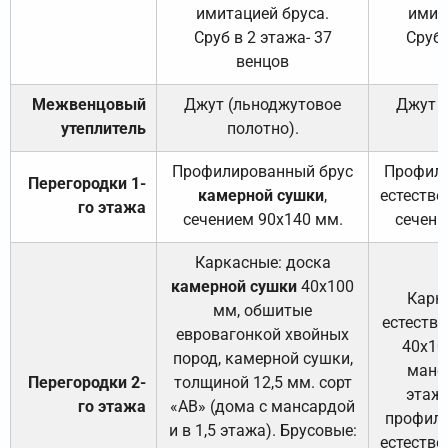
имитацией бруса.
имит
Сруб в 2 этажа- 37
Сруб 
венцов
Межвенцовый
Джут (льноджутовое
Джут 
утеплитель
полотно).
п
Профилированный брус
Профили
Перегородки 1-
камерной сушки
,
естестве
го этажа
сечением 90х140 мм.
сечени
Каркасные: доска
камерной сушки
40х100
Карк
мм, обшитые
естеств
евровагонкой хвойных
40х10
пород, камерной сушки,
манса
Перегородки 2-
толщиной 12,5 мм. сорт
этажа
го этажа
«АВ» (дома с мансардой
профили
и в 1,5 этажа). Брусовые:
естестве