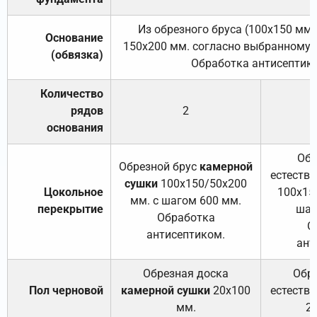
Из обрезного бруса (100х150 мм.
Основание
150х200 мм. согласно выбранному с
(обвязка)
Обработка антисептик
Количество
рядов
2
основания
Обр
Обрезной брус
камерной
естеств
сушки
100х150/50х200
Цокольное
100х15
мм. с шагом 600 мм.
перекрытие
шаг
Обработка
О
антисептиком.
ант
Обрезная доска
Обр
Пол черновой
камерной сушки
20х100
естеств
мм.
2