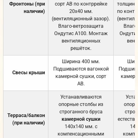
Фронтоны (при
сорт АВ по контррейке
толщиной
наличии)
20х40 мм.
по контр
(вентиляционный зазор).
(вентиля
Влаго-ветрозащита
Влаго
Ондутис А100. Монтаж
Ондути
вентиляционных
вент
решёток.
Ширина 400 мм.
Шир
Подшиваются вагонкой
Подшива
Свесы крыши
камерной сушки, сорт
камерн
АВ.
Устанавливаются
Уста
опорные столбы из
опорн
строганного бруса
строг
Терраса/балкон
камерной сушки
естеств
(при наличии)
140х140 мм. с
140
компенсационными
компе