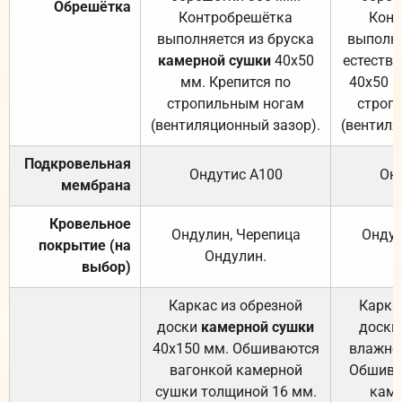
Обрешётка
Контробрешётка
Конт
выполняется из бруска
выполня
камерной сушки
40х50
естеств
мм. Крепится по
40х50 м
стропильным ногам
строп
(вентиляционный зазор).
(вентиля
Подкровельная
Ондутис А100
Он
мембрана
Кровельное
Ондулин, Черепица
Ондул
покрытие (на
Ондулин.
выбор)
Каркас из обрезной
Карка
доски
камерной сушки
доски
40х150 мм. Обшиваются
влажно
вагонкой камерной
Обшива
сушки толщиной 16 мм.
каме