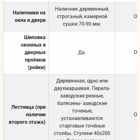
Наличник деревянный,
Наличники на
строганый, камерной
От
окна и двери
сушки 70-90 мм.
Шиповка
оконных и
дверных
Да.
От
проёмов
(ройки)
Деревянная, одно или
двухмаршевая. Перила-
заводские резные,
балясины- заводские
Лестница (при
точеные,
наличии
От
устанавливаются
второго этажа)
стартовые точёные
столбы. Ступени 40х200