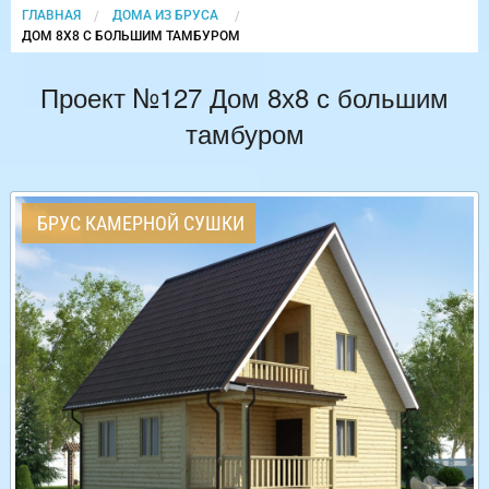
ГЛАВНАЯ
ДОМА ИЗ БРУСА
CURRENT:
ДОМ 8Х8 С БОЛЬШИМ ТАМБУРОМ
Проект №127 Дом 8х8 с большим
тамбуром
БРУС КАМЕРНОЙ СУШКИ