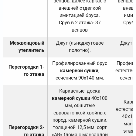
венцов, далее каркас с
венцов,
внешней отделкой
внеш
имитацией бруса.
имит
Сруб в 2 этажа- 37
Сруб 
венцов
Межвенцовый
Джут (льноджутовое
Джут 
утеплитель
полотно).
п
Профилированный брус
Профили
Перегородки 1-
камерной сушки
,
естестве
го этажа
сечением 90х140 мм.
сечени
Каркасные: доска
камерной сушки
40х100
Карк
мм, обшитые
естеств
евровагонкой хвойных
40х10
пород, камерной сушки,
манса
Перегородки 2-
толщиной 12,5 мм. сорт
этажа
го этажа
«АВ» (дома с мансардой