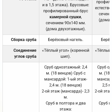
профили
и в 1,5 этажа). Брусовые:
естестве
профилированный брус
сечени
камерной сушки
,
(дома 
сечением 90х140 мм.
(дома двухэтажные).
Сборка сруба
Берёзовый нагель.
Берёз
Соединение
«Тёплый угол» (коренной
«Тёплый 
углов сруба
шип).
Сруб одноэтажный: 2,4
Сруб од
м. (18 венцов) Сруб с
м. (18
мансардой: 1-ый этаж-
мансард
2,4 м. (18 венцов)
2,5 м
2-ой этаж (мансарда)- 2,3
2-ой этаж
м.
Сруб в полтора и два
Сруб в
этажа: