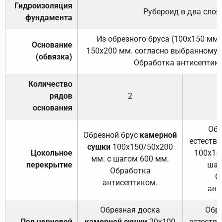
Гидроизоляция
Рубероид в два слоя
фундамента
Из обрезного бруса (100х150 мм.
Основание
150х200 мм. согласно выбранному с
(обвязка)
Обработка антисептик
Количество
рядов
2
основания
Обр
Обрезной брус
камерной
естеств
сушки
100х150/50х200
Цокольное
100х15
мм. с шагом 600 мм.
перекрытие
шаг
Обработка
О
антисептиком.
ант
Обрезная доска
Обр
Пол черновой
камерной сушки
20х100
естеств