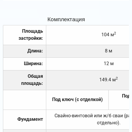
Комплектация
Площадь
2
104 м
застройки:
Длина:
8 м
Ширина:
12 м
Общая
2
149.4 м
площадь:
Под 
Под ключ (с отделкой)
Свайно-винтовой или ж/б сваи (р
Фундамент
отдельно).