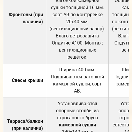
вагонкой камерной
Обшива
сушки толщиной 16 мм.
каме
Фронтоны (при
сорт АВ по контррейке
толщиной
наличии)
20х40 мм.
по контр
(вентиляционный зазор).
(вентиля
Влаго-ветрозащита
Влаго
Ондутис А100. Монтаж
Ондути
вентиляционных
вент
решёток.
Ширина 400 мм.
Шир
Подшиваются вагонкой
Подшива
Свесы крыши
камерной сушки, сорт
камерн
АВ.
Устанавливаются
Уста
опорные столбы из
опорн
строганного бруса
строг
Терраса/балкон
камерной сушки
естеств
(при наличии)
140х140 мм. с
140