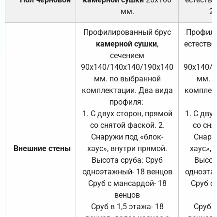
мм.
2
Профилированный брус
Профили
камерной сушки
,
естестве
сечением
с
90х140/140х140/190х140
90х140/
мм. по выбранной
мм. 
комплектации. Два вида
комплек
профиля:
п
1. С двух сторон, прямой
1. С дву
со снятой фаской. 2.
со сня
Снаружи под «блок-
Снару
Внешние стены
хаус», внутри прямой.
хаус», 
Высота сруба: Сруб
Высот
одноэтажный- 18 венцов
одноэта
Сруб с мансардой- 18
Сруб с
венцов
Сруб в 1,5 этажа- 18
Сруб в