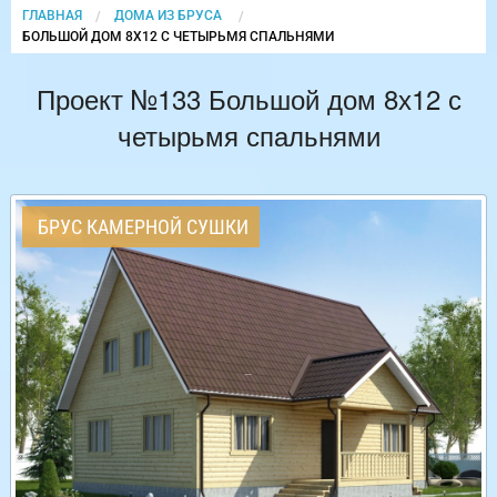
ГЛАВНАЯ
ДОМА ИЗ БРУСА
CURRENT:
БОЛЬШОЙ ДОМ 8Х12 С ЧЕТЫРЬМЯ СПАЛЬНЯМИ
Проект №133 Большой дом 8х12 с
четырьмя спальнями
БРУС КАМЕРНОЙ СУШКИ