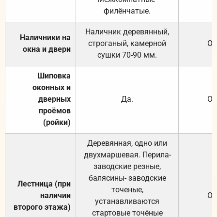
филёнчатые.
Наличник деревянный,
Наличники на
строганый, камерной
От
окна и двери
сушки 70-90 мм.
Шиповка
оконных и
дверных
Да.
От
проёмов
(ройки)
Деревянная, одно или
двухмаршевая. Перила-
заводские резные,
балясины- заводские
Лестница (при
точеные,
наличии
От
устанавливаются
второго этажа)
стартовые точёные