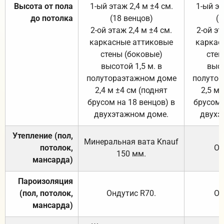
Высота от пола
1-ый этаж 2,4 м ±4 см.
1-ый эт
до потолка
(18 венцов)
(1
2-ой этаж 2,4 м ±4 см.
2-ой эт
каркасные аттиковые
каркас
стены (боковые)
стен
высотой 1,5 м. в
высо
полутораэтажном доме
полутор
2,4 м ±4 см (поднят
2,5 м 
брусом на 18 венцов) в
брусом 
двухэтажном доме.
двухэ
Утепление (пол,
Минеральная вата
Knauf
потолок,
От
150
мм.
мансарда)
Пароизоляция
(пол, потолок,
Ондутис
R70
.
От
мансарда)