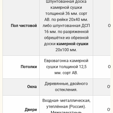
Шпунтованная доска
камерной сушки
толщиной 36 мм. сорт
АВ. по рейке 20х40 мм.
Пол чистовой
либо шпунтованная ДСП
От
16 мм. по разряженной
обрешётке из обрезной
доски
камерной сушки
20х100 мм.
Евровагонка камерной
Потолки
сушки толщиной 12,5
От
мм. сорт АВ.
Деревянные, двойного
Окна
От
остекления.
Входная- металлическая,
утеплённая (Россия).
Двери
От
Межкомнатные-