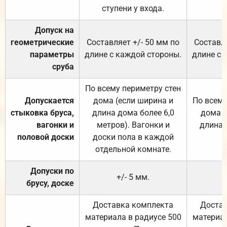
ступени у входа.
Допуск на
геометрические
Составляет +/- 50 мм по
Составля
параметры
длине с каждой стороны.
длине с 
сруба
По всему периметру стен
Допускается
дома (если ширина и
По всему
стыковка бруса,
длина дома более 6,0
дома (
вагонки и
метров). Вагонки и
длина 
половой доски
доски пола в каждой
отдельной комнате.
Допуски по
+/- 5 мм.
брусу, доске
Доставка комплекта
Достав
материала в радиусе 500
материал