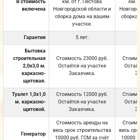
В стоимость
км. от г. Пестова
км. 
включена
Новгородской области и
Новгоро
сборка дома на вашем
сборка
участке.
Гарантия
5 лет.
Бытовка
строительная
Стоимость 23000 руб.
Стоимо
2,0х3,0 м.
Остаётся на участке
Остаёт
каркасно-
Заказчика.
З
щитовая.
Туалет 1,0х1,0
Стоимость 12000 руб.
Стоимо
м. каркасно-
Остаётся на участке
Остаёт
щитовой.
Заказчика.
З
Стоимость аренды на
Стоимо
весь срок строительства
весь сро
Генератор
10000 руб. ГСМ за счёт
10000 р