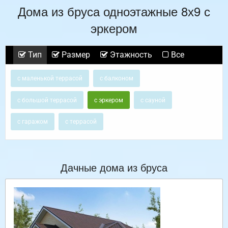
Дома из бруса одноэтажные 8х9 с
эркером
Тип
Размер
Этажность
Все
с маленькой террасой
с балконом
с большой террасой
с эркером
с сауной
с гаражом
с террасой
Дачные дома из бруса