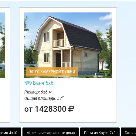
БРУС КАМЕРНОЙ СУШКИ
№9 Баня 6х6
Размер: 6х6 м
2
Общая площадь: 57
от 1428300
дома 4х10
Маленькие каркасные дома
Бани из бруса 7х8
Бани и