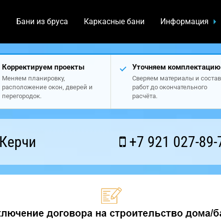
а
Бани из бруса
Каркасные бани
Информация
Корректируем проекты
Уточняем комплектацию
Меняем планировку,
Сверяем материалы и состав
расположение окон, дверей и
работ до окончательного
перегородок.
расчёта.
 Керчи
+7 921 027-89-