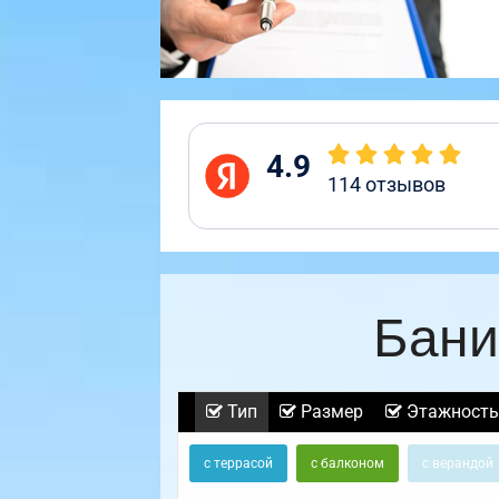
4.9
114
отзывов
Бани
Тип
Размер
Этажность
с террасой
с балконом
с верандой